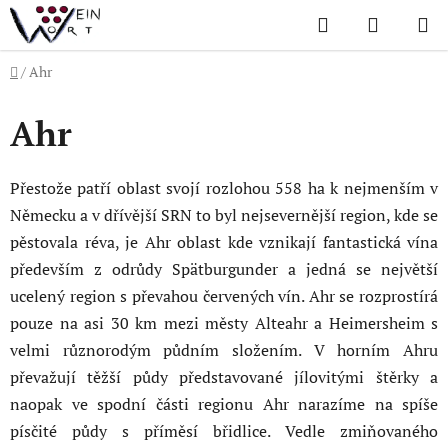
Přejít
Hledat
NÁKUP
na
KOŠÍK
obsah
Domů
/
Ahr
Ahr
Přestože patří oblast svojí rozlohou 558 ha k nejmenším v
Německu a v dřívější SRN to byl nejsevernější region, kde se
pěstovala réva, je Ahr oblast kde vznikají fantastická vína
především z odrůdy Spätburgunder a jedná se největší
ucelený region s převahou červených vín. Ahr se rozprostírá
pouze na asi 30 km mezi městy Alteahr a Heimersheim s
velmi různorodým půdním složením. V horním Ahru
převažují těžší půdy představované jílovitými štěrky a
naopak ve spodní části regionu Ahr narazíme na spíše
písčité půdy s příměsí břidlice. Vedle zmiňovaného