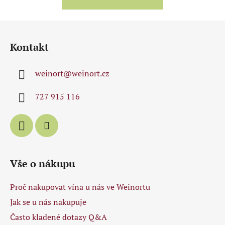
Z
á
Kontakt
p
a
weinort
@
weinort.cz
t
í
727 915 116
Vše o nákupu
Proč nakupovat vína u nás ve Weinortu
Jak se u nás nakupuje
Často kladené dotazy Q&A