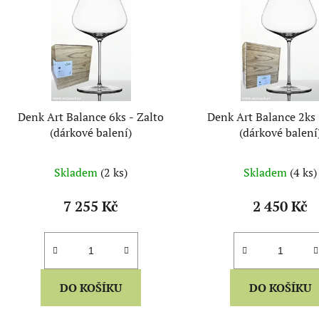
i
s
p
r
o
d
Denk Art Balance 6ks - Zalto
Denk Art Balance 2ks 
u
(dárkové balení)
(dárkové balení
k
t
Skladem
(2 ks)
Skladem
(4 ks)
ů
7 255 Kč
2 450 Kč
DO KOŠÍKU
DO KOŠÍKU