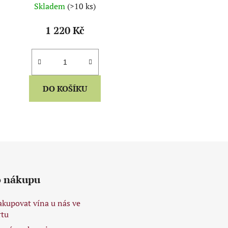
Skladem
(>10 ks)
1 220 Kč
DO KOŠÍKU
O
v
l
á
d
o nákupu
a
c
akupovat vína u nás ve
í
tu
p