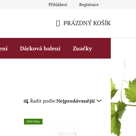
Přihlášení
Registrace
Obchodní podmínky
Fakturační údaje
Podmínky ochrany 
PRÁZDNÝ KOŠÍK
NÁKUPNÍ
KOŠÍK
ení
Dárková balení
Značky
Ř
Řadit podle:
Nejprodávanější
a
z
e
NOVINKA
n
í