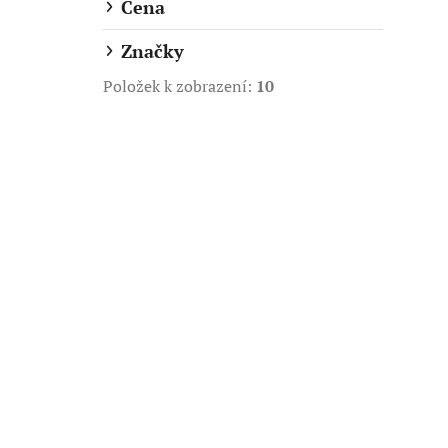
Cena
n
n
Značky
í
Položek k zobrazení:
10
p
a
n
e
l