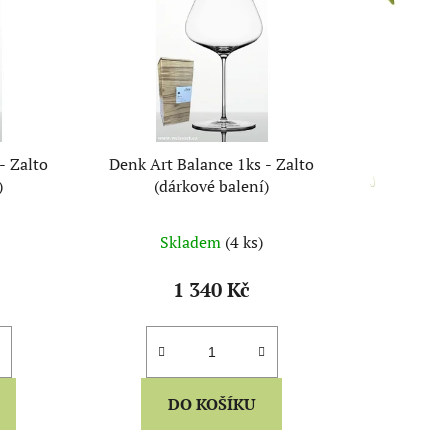
p
r
o
d
u
k
- Zalto
Denk Art Balance 1ks - Zalto
t
)
(dárkové balení)
ů
Skladem
(4 ks)
1 340 Kč
DO KOŠÍKU