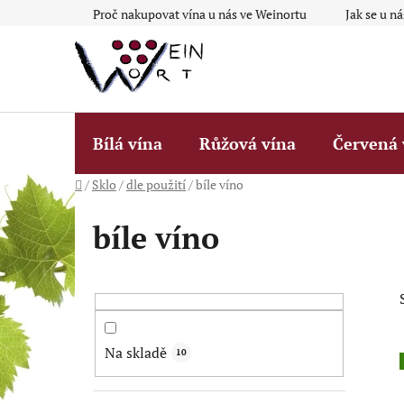
Přejít
Proč nakupovat vína u nás ve Weinortu
Jak se u n
na
obsah
Bílá vína
Růžová vína
Červená 
Domů
/
Sklo
/
dle použití
/
bíle víno
bíle víno
P
o
s
t
Na skladě
10
r
a