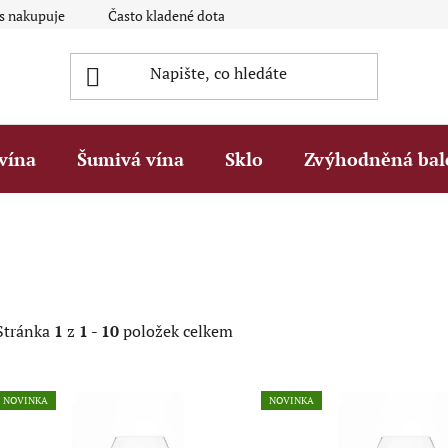
ás nakupuje
Často kladené dotazy Q&A
Platební metody
vína
Šumivá vína
Sklo
Zvýhodněná bal
Stránka
1
z
1
-
10
položek celkem
V
NOVINKA
NOVINKA
ý
p