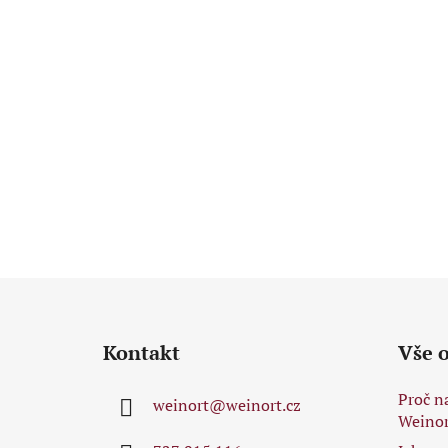
Z
á
Kontakt
Vše 
p
a
Proč n
weinort
@
weinort.cz
t
Weinor
í