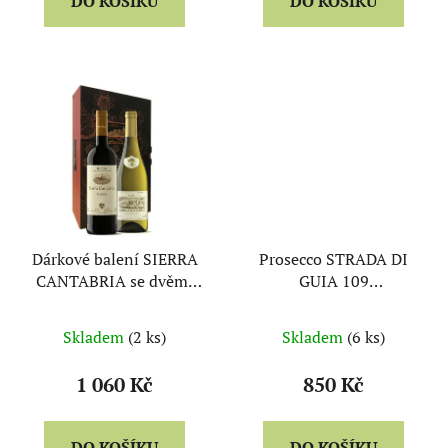
DO KOŠÍKU
DO KOŠÍKU
Dárkové balení SIERRA
Prosecco STRADA DI
CANTABRIA se dvěmi
GUIA 109
lahvemi
Valdobbiadene DOCG
Brut magnum (box) -
Skladem
(2 ks)
Skladem
(6 ks)
FossMarai
1 060 Kč
850 Kč
DO KOŠÍKU
DO KOŠÍKU