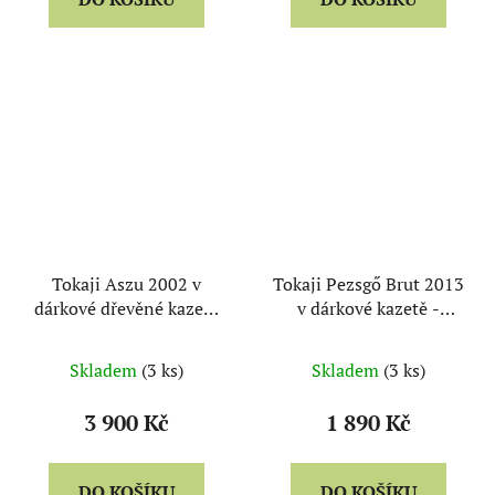
Tokaji Aszu 2002 v
Tokaji Pezsgő Brut 2013
dárkové dřevěné kazetě
v dárkové kazetě -
- Zoltán Demeter
Zoltán Demeter
Skladem
(3 ks)
Skladem
(3 ks)
3 900 Kč
1 890 Kč
DO KOŠÍKU
DO KOŠÍKU