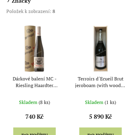
Značky
k
Položek k zobrazení:
8
t
ů
V
ý
p
i
s
p
r
Dárkové balení MC -
Terroirs d´Ecueil Brut
o
Riesling Haardter
jeroboam (with wooden
d
Bürgergarten spätlese
case) - Lacourte
u
trocken
Godbillon
Skladem
(8 ks)
Skladem
(1 ks)
k
t
740 Kč
5 890 Kč
ů