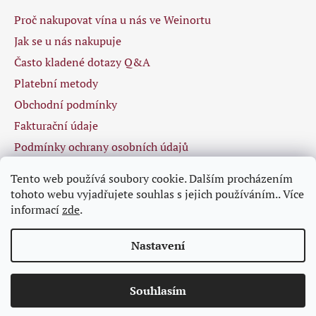
i
Proč nakupovat vína u nás ve Weinortu
s
u
Jak se u nás nakupuje
Často kladené dotazy Q&A
Platební metody
Obchodní podmínky
Fakturační údaje
Podmínky ochrany osobních údajů
Tento web používá soubory cookie. Dalším procházením
tohoto webu vyjadřujete souhlas s jejich používáním.. Více
Facebook
informací
zde
.
Nastavení
Souhlasím
Vytvořil Shoptet
Osobní odběr není možný, ale vybrané zboží vám rádi přivezeme.
Copyright 2026
Weinort
. Všechna práva vyhrazena.