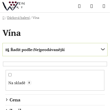
Přejít
Hledat
NÁKUP
na
KOŠÍK
obsah
Domů
/
Dárková balení
/
Vína
Vína
Ř
Řadit podle:
Nejprodávanější
a
z
e
n
í
Na skladě
p
8
r
o
Cena
d
u