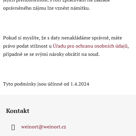
oprávněného zájmu lze vznést námitku.
Pokud si myslíte, že s daty nenakládáme správně, máte
právo podat stížnost u
Úřadu pro ochranu osobních údajů
,
případně se se svými nároky obrátit na soud.
Tyto podmínky jsou účinné od 1.4.2024
Z
á
Kontakt
p
a
weinort
@
weinort.cz
t