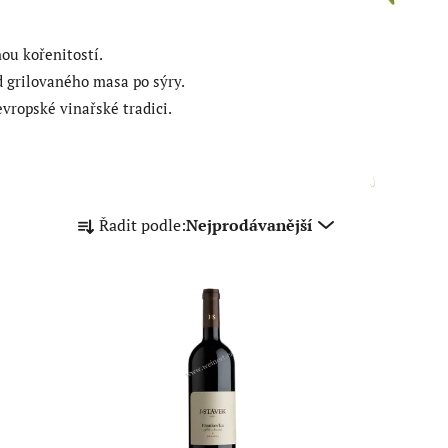
ou kořenitostí.
 grilovaného masa po sýry.
vropské vinařské tradici.
Ř
Řadit podle:
Nejprodávanější
a
z
e
n
í
p
r
o
d