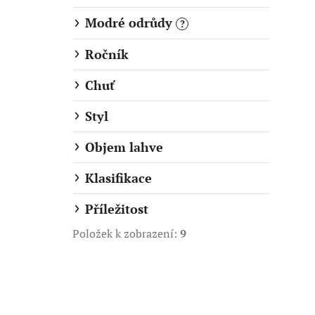
a
Modré odrůdy
?
n
e
Ročník
l
Chuť
Styl
Objem lahve
Klasifikace
Příležitost
Položek k zobrazení:
9