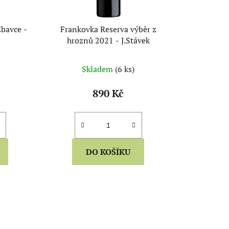
u
k
bavce -
Frankovka Reserva výběr z
t
hroznů 2021 - J.Stávek
ů
Skladem
(6 ks)
890 Kč
DO KOŠÍKU