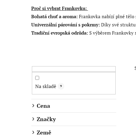
Proč si vybrat Frankovku:
Bohatá chuť a aroma:
Frankovka nabízí plné tělo 
Univerzální párování s pokrmy:
Díky své struktu
Tradiční evropská odrůda:
S výběrem Frankovky si
P
o
s
t
Na skladě
9
r
a
Cena
n
n
Značky
í
Země
p