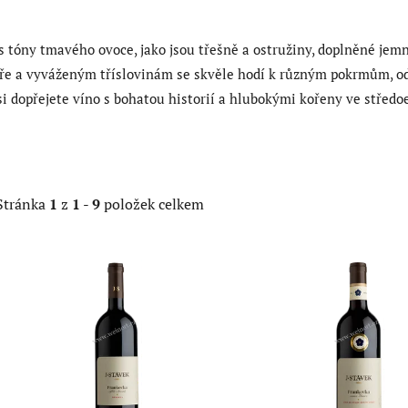
s tóny tmavého ovoce, jako jsou třešně a ostružiny, doplněné jemn
ře a vyváženým tříslovinám se skvěle hodí k různým pokrmům, od
 dopřejete víno s bohatou historií a hlubokými kořeny ve středoe
Stránka
1
z
1
-
9
položek celkem
V
ý
p
i
s
p
r