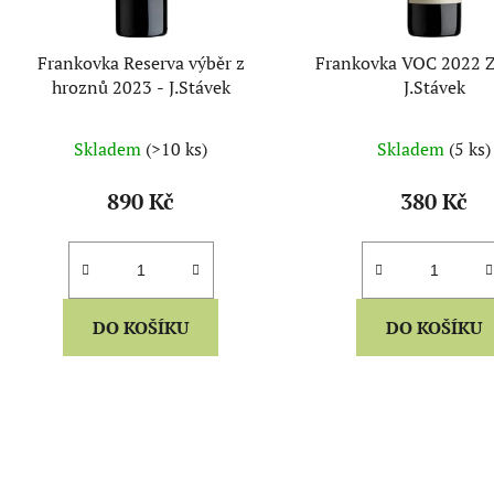
o
d
Frankovka Reserva výběr z
Frankovka VOC 2022 Z
u
hroznů 2023 - J.Stávek
J.Stávek
k
t
Skladem
(>10 ks)
Skladem
(5 ks)
ů
890 Kč
380 Kč
DO KOŠÍKU
DO KOŠÍKU