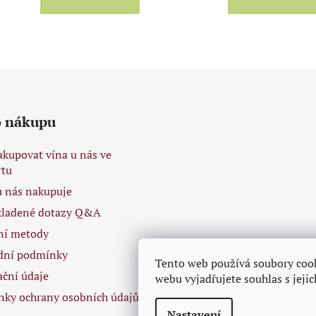
O
v
l
á
d
o nákupu
a
c
akupovat vína u nás ve
í
tu
p
r
 u nás nakupuje
v
kladené dotazy Q&A
k
ní metody
y
v
dní podmínky
Tento web používá soubory coo
ý
ační údaje
webu vyjadřujete souhlas s jeji
p
ky ochrany osobních údajů
i
Nastavení