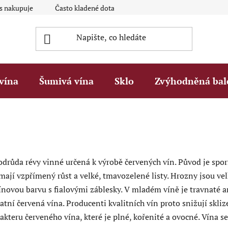
ás nakupuje
Často kladené dotazy Q&A
Platební metody
vína
Šumivá vína
Sklo
Zvýhodněná bal
odrůda révy vinné určená k výrobě červených vín. Původ je spor
 mají vzpřímený růst a velké, tmavozelené listy. Hrozny jsou v
bínovou barvu s fialovými záblesky. V mladém víně je travnaté a
atní červená vína. Producenti kvalitních vín proto snižují skli
akteru červeného vína, které je plné, kořenité a ovocné. Vína se