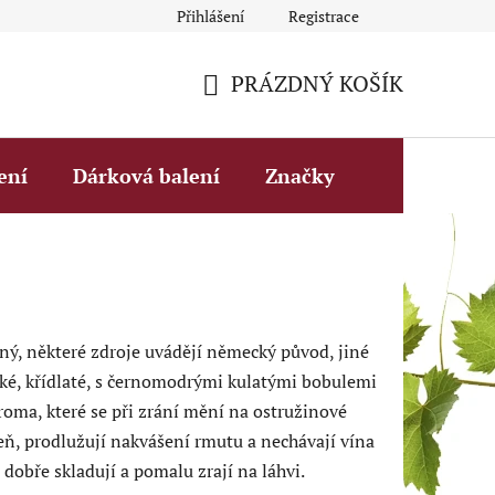
Přihlášení
Registrace
Obchodní podmínky
Fakturační údaje
Podmínky ochrany 
PRÁZDNÝ KOŠÍK
NÁKUPNÍ
KOŠÍK
ení
Dárková balení
Značky
ný, některé zdroje uvádějí německý původ, jiné
elké, křídlaté, s černomodrými kulatými bobulemi
roma, které se při zrání mění na ostružinové
zeň, prodlužují nakvášení rmutu a nechávají vína
 dobře skladují a pomalu zrají na láhvi.