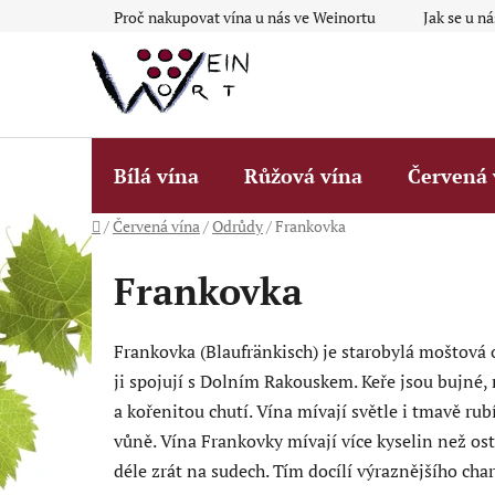
Přejít
Proč nakupovat vína u nás ve Weinortu
Jak se u n
na
obsah
Bílá vína
Růžová vína
Červená 
Domů
/
Červená vína
/
Odrůdy
/
Frankovka
Frankovka
Frankovka (Blaufränkisch) je starobylá moštová 
ji spojují s Dolním Rakouskem. Keře jsou bujné,
a kořenitou chutí. Vína mívají světle i tmavě ru
vůně. Vína Frankovky mívají více kyselin než ost
déle zrát na sudech. Tím docílí výraznějšího char