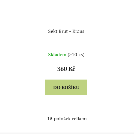
Sekt Brut - Kraus
Skladem
(>10 ks)
360 Kč
DO KOŠÍKU
15
položek celkem
O
v