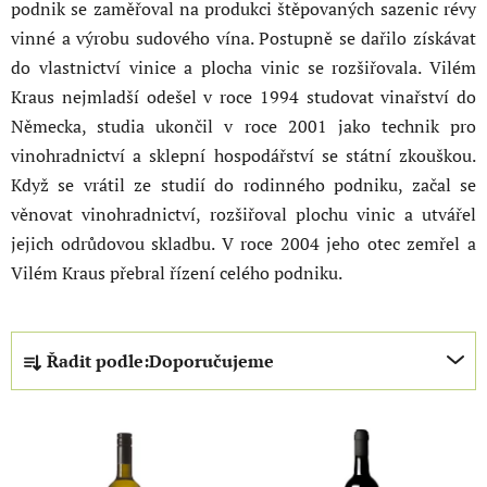
podnik se zaměřoval na produkci štěpovaných sazenic révy
vinné a výrobu sudového vína. Postupně se dařilo získávat
do vlastnictví vinice a plocha vinic se rozšiřovala. Vilém
Kraus nejmladší odešel v roce 1994 studovat vinařství do
Německa, studia ukončil v roce 2001 jako technik pro
vinohradnictví a sklepní hospodářství se státní zkouškou.
Když se vrátil ze studií do rodinného podniku, začal se
věnovat vinohradnictví, rozšiřoval plochu vinic a utvářel
jejich odrůdovou skladbu. V roce 2004 jeho otec zemřel a
Vilém Kraus přebral řízení celého podniku.
Ř
Řadit podle:
Doporučujeme
a
z
V
e
ý
n
p
í