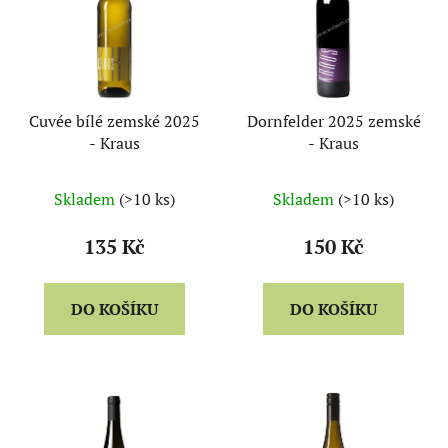
i
p
s
r
p
o
r
d
Cuvée bílé zemské 2025
Dornfelder 2025 zemské
o
u
- Kraus
- Kraus
d
k
u
t
Skladem
(>10 ks)
Skladem
(>10 ks)
k
ů
t
135 Kč
150 Kč
ů
DO KOŠÍKU
DO KOŠÍKU