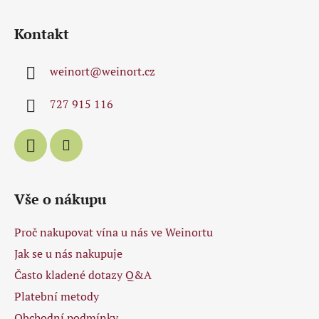
l
Z
á
á
d
Kontakt
p
a
a
c
weinort
@
weinort.cz
t
í
p
í
727 915 116
r
v
k
y
v
ý
Vše o nákupu
p
i
Proč nakupovat vína u nás ve Weinortu
s
u
Jak se u nás nakupuje
Často kladené dotazy Q&A
Platební metody
Obchodní podmínky