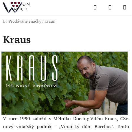
Přejít
Hledat
NÁKUP
na
KOŠÍK
obsah
Domů
/
Prodávané značky
/
Kraus
Kraus
V roce 1990 založil v Mělníku Doc.Ing.Vilém Kraus, CSc.
nový vinařský podnik - „Vinařský dům Bacchus". Tento