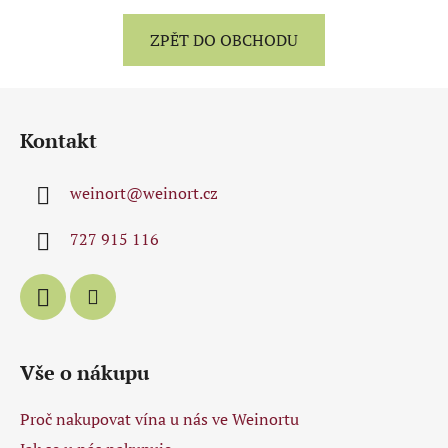
ZPĚT DO OBCHODU
Z
á
Kontakt
p
a
weinort
@
weinort.cz
t
í
727 915 116
Vše o nákupu
Proč nakupovat vína u nás ve Weinortu