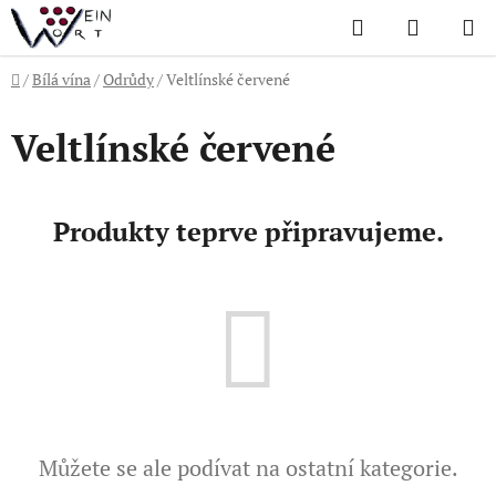
Přejít
Hledat
NÁKUP
na
KOŠÍK
obsah
Domů
/
Bílá vína
/
Odrůdy
/
Veltlínské červené
Veltlínské červené
Produkty teprve připravujeme.
Můžete se ale podívat na ostatní kategorie.