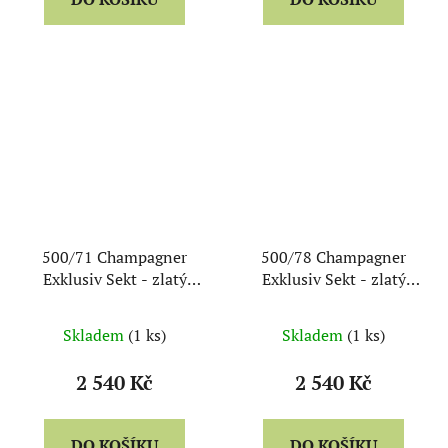
500/71 Champagner
500/78 Champagner
Exklusiv Sekt - zlatý
Exklusiv Sekt - zlatý
kalich (dárkové balení
proužek/černá stopka
po 2ks)
(dárkové balení po 2ks)
Skladem
(1 ks)
Skladem
(1 ks)
2 540 Kč
2 540 Kč
DO KOŠÍKU
DO KOŠÍKU