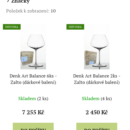
Značky
k
Položek k zobrazení:
10
t
ů
V
NOVINKA
NOVINKA
ý
p
i
s
p
r
Denk Art Balance 6ks -
Denk Art Balance 2ks -
o
Zalto (dárkové balení)
Zalto (dárkové balení)
d
u
Skladem
(2 ks)
Skladem
(4 ks)
k
t
7 255 Kč
2 450 Kč
ů