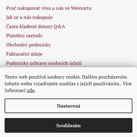
i
Proč nakupovat vína u nás ve Weinortu
s
u
Jak se u nás nakupuje
Často kladené dotazy Q&A
Platební metody
Obchodní podmínky
Fakturační údaje
Podmínky ochrany osobních údajů
Tento web používá soubory cookie. Dalším procházením
tohoto webu vyjadřujete souhlas s jejich používáním.. Více
Facebook
informací
zde
.
Nastavení
Souhlasím
Vytvořil Shoptet
Osobní odběr není možný, ale vybrané zboží vám rádi přivezeme.
Copyright 2026
Weinort
. Všechna práva vyhrazena.