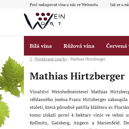
Přejít
Proč nakupovat vína u nás ve Weinortu
Jak se u n
na
obsah
Bílá vína
Růžová vína
Červená 
Domů
/
Prodávané značky
/
Mathias Hirtzberger
Mathias Hirtzberger
Vinařství Weinhofmeisterei Mathias Hirtzbe
věhlasného jména Franz Hirtzberger zakoupila
století, která původně patřila klášteru sv. Flori
tomu získali první 4 hektary vinic ve velmi 
Kollmitz, Gaisberg, Angern a Marienfeld. 