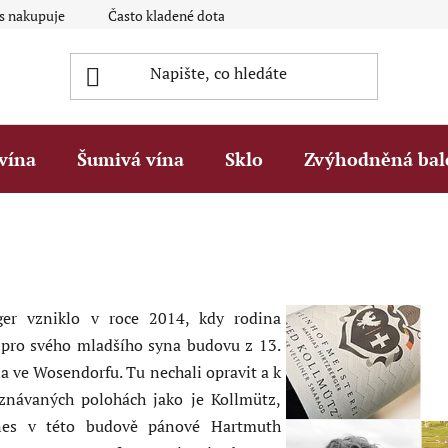
ás nakupuje
Často kladené dotazy Q&A
Platební metody
vína
Šumivá vína
Sklo
Zvýhodněná bal
rger vzniklo v roce 2014, kdy rodina
 pro svého mladšího syna budovu z 13.
ána ve Wosendorfu. Tu nechali opravit a k
uznávaných polohách jako je Kollmütz,
Dnes v této budově pánové Hartmuth