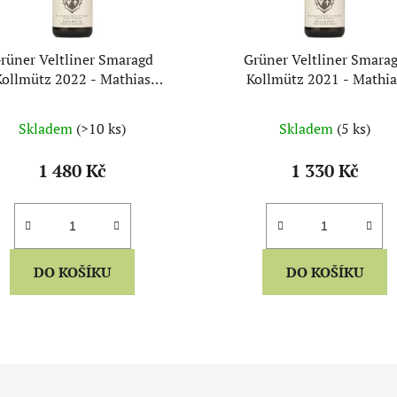
rüner Veltliner Smaragd
Grüner Veltliner Smara
Kollmütz 2022 - Mathias
Kollmütz 2021 - Mathia
Hirtzberger
Hirtzberger
Skladem
(>10 ks)
Skladem
(5 ks)
1 480 Kč
1 330 Kč
DO KOŠÍKU
DO KOŠÍKU
O
v
l