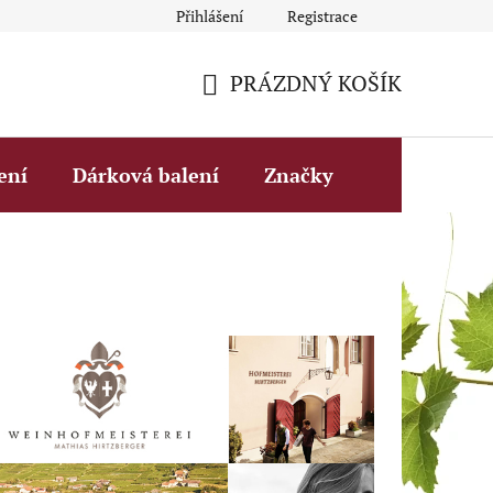
Přihlášení
Registrace
Obchodní podmínky
Fakturační údaje
Podmínky ochrany 
PRÁZDNÝ KOŠÍK
NÁKUPNÍ
KOŠÍK
ení
Dárková balení
Značky