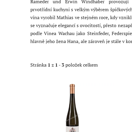
Rameder und Erwin Windhaber provozují Re
prvotřídní kuchyni s velkým výběrem špičkových
vína vyrobil Mathias ve stejném roce, kdy vznik
se vyznačuje elegancí s ovocitostí, přesto nezapř
podle Vinea Wachau jako Steinfeder, Federspi
hlavně jeho žena Hana, ale zároveň je stále v ko
Stránka
1
z
1
-
3
položek celkem
V
ý
p
i
s
p
r