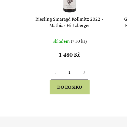
o
d
u
Riesling Smaragd Kollmitz 2022 -
G
k
Mathias Hirtzberger
t
ů
Skladem
(>10 ks)
1 480 Kč
DO KOŠÍKU
Z