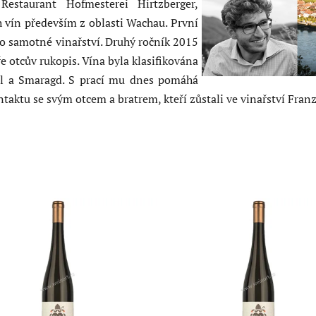
staurant Hofmesterei Hirtzberger,
 vín především z oblasti Wachau. První
lo samotné vinařství. Druhý ročník 2015
e otcův rukopis. Vína byla klasifikována
el a Smaragd. S prací mu dnes pomáhá
ntaktu se svým otcem a bratrem, kteří zůstali ve vinařství Franz