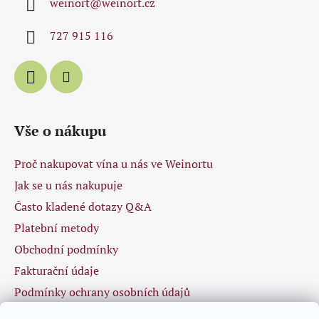
weinort
@
weinort.cz
t
í
p
í
727 915 116
r
v
k
y
v
ý
Vše o nákupu
p
i
Proč nakupovat vína u nás ve Weinortu
s
u
Jak se u nás nakupuje
Často kladené dotazy Q&A
Platební metody
Obchodní podmínky
Fakturační údaje
Podmínky ochrany osobních údajů