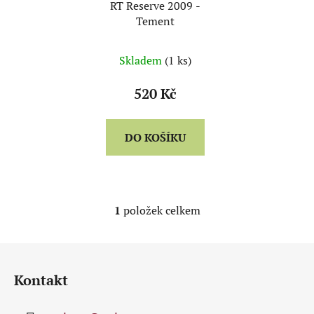
RT Reserve 2009 -
o
u
Tement
d
k
u
t
Skladem
(1 ks)
k
ů
t
520 Kč
ů
DO KOŠÍKU
1
položek celkem
O
v
l
Z
á
á
d
Kontakt
p
a
a
c