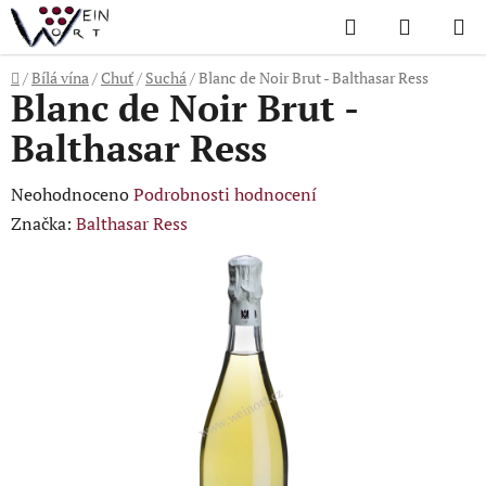
Přejít
Hledat
NÁKUP
na
KOŠÍK
obsah
Domů
/
Bílá vína
/
Chuť
/
Suchá
/
Blanc de Noir Brut - Balthasar Ress
Blanc de Noir Brut -
Balthasar Ress
Průměrné
Neohodnoceno
Podrobnosti hodnocení
hodnocení
Značka:
Balthasar Ress
produktu
je
0,0
z
5
hvězdiček.