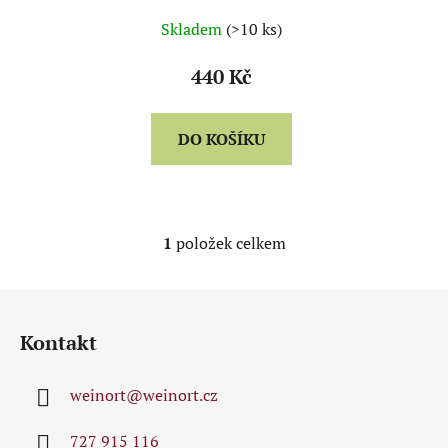
u
Skladem
(>10 ks)
k
t
440 Kč
ů
DO KOŠÍKU
1
položek celkem
O
v
l
Z
á
á
d
Kontakt
p
a
a
c
weinort
@
weinort.cz
t
í
p
í
727 915 116