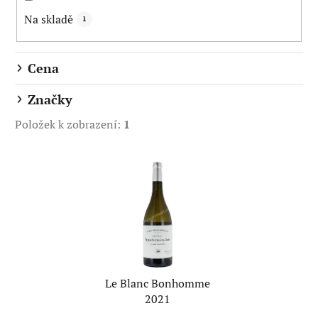
k
Na skladě
1
t
ů
Cena
Značky
Položek k zobrazení:
1
V
ý
p
i
s
p
r
Le Blanc Bonhomme
o
2021
d