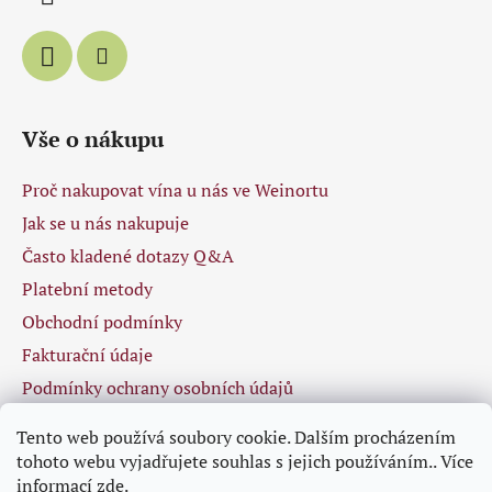
r
v
k
y
v
ý
Vše o nákupu
p
i
Proč nakupovat vína u nás ve Weinortu
s
u
Jak se u nás nakupuje
Často kladené dotazy Q&A
Platební metody
Obchodní podmínky
Fakturační údaje
Podmínky ochrany osobních údajů
Tento web používá soubory cookie. Dalším procházením
tohoto webu vyjadřujete souhlas s jejich používáním.. Více
Facebook
informací
zde
.