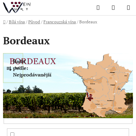
Přejít
Hledat
NÁKUP
na
KOŠÍK
obsah
Domů
/
Bílá vína
/
Původ
/
Francouzská vína
/
Bordeaux
Bordeaux
Ř
Řadit
a
podle:
z
Nejprodávanější
e
n
í
p
r
o
d
u