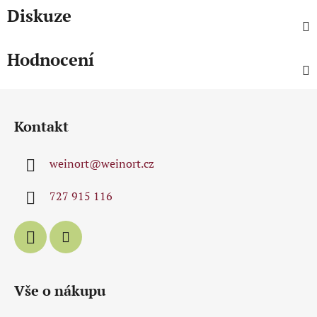
Diskuze
Hodnocení
Z
á
Kontakt
p
a
weinort
@
weinort.cz
t
í
727 915 116
Vše o nákupu