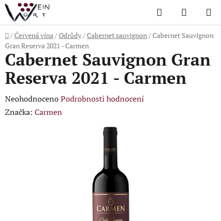
Přejít
Hledat
NÁKUP
na
KOŠÍK
obsah
Domů
/
Červená vína
/
Odrůdy
/
Cabernet sauvignon
/
Cabernet Sauvignon
Gran Reserva 2021 - Carmen
Cabernet Sauvignon Gran
Reserva 2021 - Carmen
Průměrné
Neohodnoceno
Podrobnosti hodnocení
hodnocení
Značka:
Carmen
produktu
je
0,0
z
5
hvězdiček.