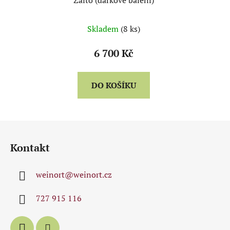
Zalto (dárkové balení)
Skladem
(8 ks)
6 700 Kč
DO KOŠÍKU
Z
á
Kontakt
p
a
weinort
@
weinort.cz
t
í
727 915 116