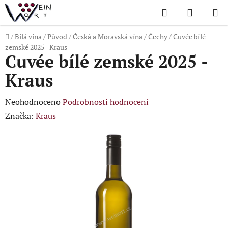
Přejít
Hledat
NÁKUP
na
KOŠÍK
obsah
Domů
/
Bílá vína
/
Původ
/
Česká a Moravská vína
/
Čechy
/
Cuvée bílé
zemské 2025 - Kraus
Cuvée bílé zemské 2025 -
Kraus
Průměrné
Neohodnoceno
Podrobnosti hodnocení
hodnocení
Značka:
Kraus
produktu
je
0,0
z
5
hvězdiček.