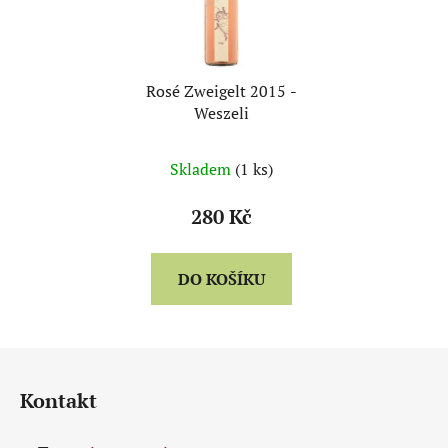
Rosé Zweigelt 2015 -
Weszeli
Skladem
(1 ks)
280 Kč
DO KOŠÍKU
Z
á
Kontakt
p
a