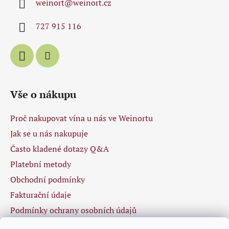
weinort
@
weinort.cz
t
í
727 915 116
Vše o nákupu
Proč nakupovat vína u nás ve Weinortu
Jak se u nás nakupuje
Často kladené dotazy Q&A
Platební metody
Obchodní podmínky
Fakturační údaje
Podmínky ochrany osobních údajů