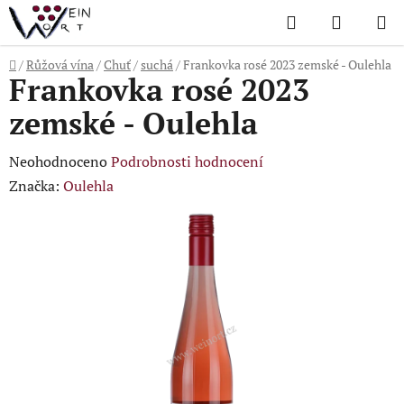
Přejít
Hledat
NÁKUP
na
KOŠÍK
obsah
Domů
/
Růžová vína
/
Chuť
/
suchá
/
Frankovka rosé 2023 zemské - Oulehla
Frankovka rosé 2023
zemské - Oulehla
Průměrné
Neohodnoceno
Podrobnosti hodnocení
hodnocení
Značka:
Oulehla
produktu
je
0,0
z
5
hvězdiček.