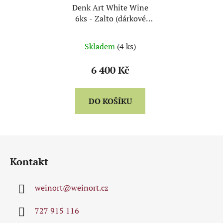
Denk Art White Wine
6ks - Zalto (dárkové
balení)
Skladem
(4 ks)
6 400 Kč
DO KOŠÍKU
Z
á
Kontakt
p
a
weinort
@
weinort.cz
t
í
727 915 116