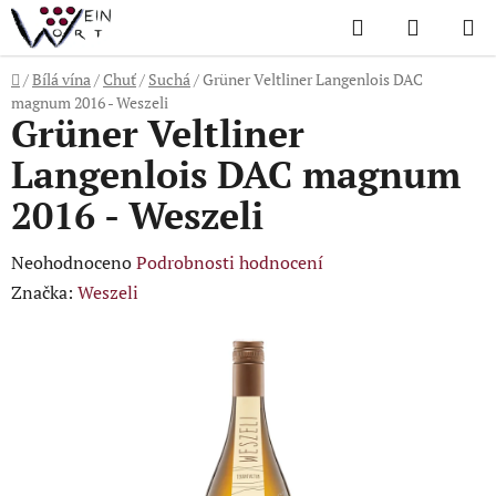
Přejít
Hledat
NÁKUP
na
KOŠÍK
obsah
Domů
/
Bílá vína
/
Chuť
/
Suchá
/
Grüner Veltliner Langenlois DAC
magnum 2016 - Weszeli
Grüner Veltliner
Langenlois DAC magnum
2016 - Weszeli
Průměrné
Neohodnoceno
Podrobnosti hodnocení
hodnocení
Značka:
Weszeli
produktu
je
0,0
z
5
hvězdiček.