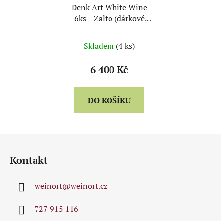
Denk Art White Wine
6ks - Zalto (dárkové
balení)
Skladem
(4 ks)
6 400 Kč
DO KOŠÍKU
Z
á
Kontakt
p
a
weinort
@
weinort.cz
t
í
727 915 116