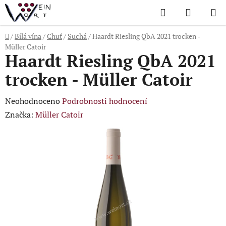
Přejít
Hledat
NÁKUP
na
KOŠÍK
obsah
Domů
/
Bílá vína
/
Chuť
/
Suchá
/
Haardt Riesling QbA 2021 trocken -
Müller Catoir
Haardt Riesling QbA 2021
trocken - Müller Catoir
Průměrné
Neohodnoceno
Podrobnosti hodnocení
hodnocení
Značka:
Müller Catoir
produktu
je
0,0
z
5
hvězdiček.