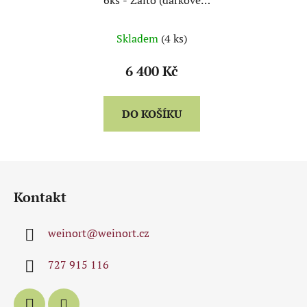
6ks - Zalto (dárkové
balení)
Skladem
(4 ks)
6 400 Kč
DO KOŠÍKU
Z
á
Kontakt
p
a
weinort
@
weinort.cz
t
í
727 915 116