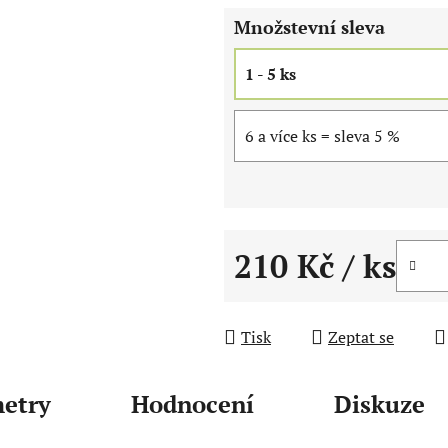
5
Množstevní sleva
hvězdiček.
1 - 5 ks
6 a více ks = sleva 5 %
210 Kč
/ ks
Měrná cena:
Tisk
Zeptat se
etry
Hodnocení
Diskuze