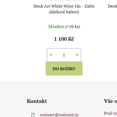
Denk Art White Wine 1ks - Zalto
Denk
(dárkové balení)
Skladem
(>10 ks)
1 100 Kč
DO KOŠÍKU
Z
á
Kontakt
Vše 
p
a
Proč n
weinort
@
weinort.cz