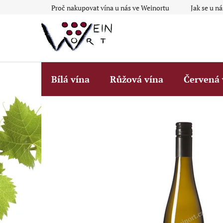
Přejít
Proč nakupovat vína u nás ve Weinortu
Jak se u n
na
obsah
Bílá vína
Růžová vína
Červená 