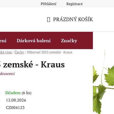
Přihlášení
Registrace
Obchodní podmínky
Fakturační údaje
Podmínky ochrany 
PRÁZDNÝ KOŠÍK
NÁKUPNÍ
KOŠÍK
ení
Dárková balení
Značky
ská vína
/
Čechy
/
Hibernal 2023 zemské - Kraus
 zemské - Kraus
odnocení
Skladem
(6 ks)
12.08.2026
CZ004123