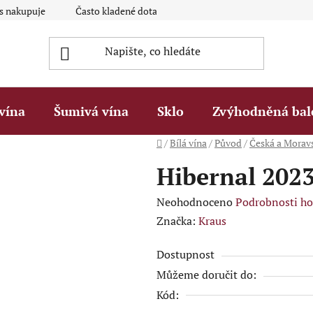
ás nakupuje
Často kladené dotazy Q&A
Platební metody
vína
Šumivá vína
Sklo
Zvýhodněná bal
Domů
/
Bílá vína
/
Původ
/
Česká a Morav
Hibernal 2023
Průměrné
Neohodnoceno
Podrobnosti h
hodnocení
Značka:
Kraus
produktu
Dostupnost
je
Můžeme doručit do:
0,0
Kód:
z