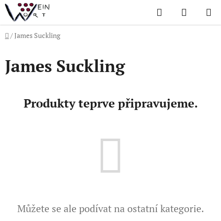
Přejít
Hledat
NÁKUP
na
KOŠÍK
obsah
Domů
/
James Suckling
James Suckling
Produkty teprve připravujeme.
Můžete se ale podívat na ostatní kategorie.