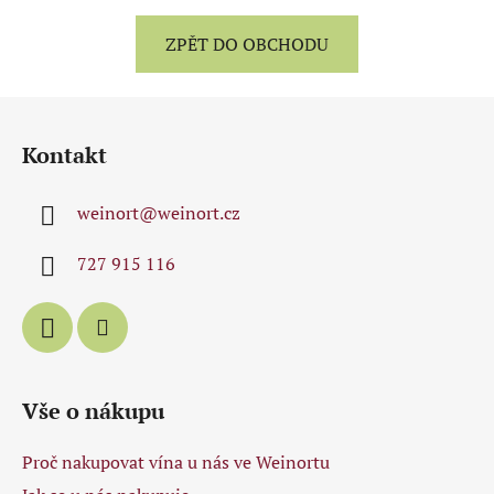
ZPĚT DO OBCHODU
Z
á
Kontakt
p
a
weinort
@
weinort.cz
t
í
727 915 116
Vše o nákupu
Proč nakupovat vína u nás ve Weinortu