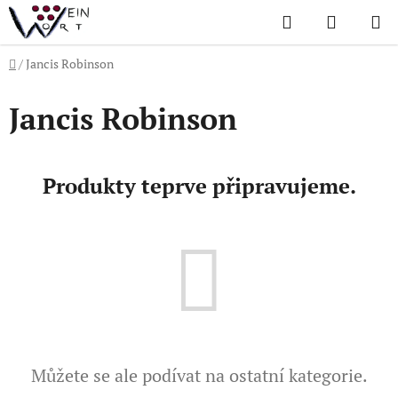
Přejít
Hledat
NÁKUP
na
KOŠÍK
obsah
Domů
/
Jancis Robinson
Jancis Robinson
Produkty teprve připravujeme.
Můžete se ale podívat na ostatní kategorie.