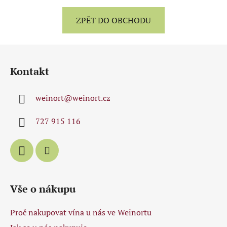
ZPĚT DO OBCHODU
Z
á
Kontakt
p
a
weinort
@
weinort.cz
t
í
727 915 116
Vše o nákupu
Proč nakupovat vína u nás ve Weinortu