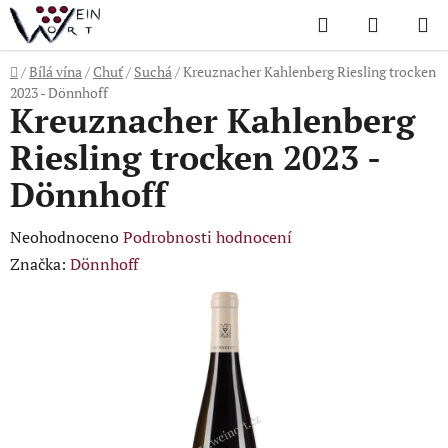
Přejít
Hledat
NÁKUP
na
KOŠÍK
obsah
Domů
/
Bílá vína
/
Chuť
/
Suchá
/
Kreuznacher Kahlenberg Riesling trocken
2023 - Dönnhoff
Kreuznacher Kahlenberg
Riesling trocken 2023 -
Dönnhoff
Průměrné
Neohodnoceno
Podrobnosti hodnocení
hodnocení
Značka:
Dönnhoff
produktu
je
0,0
z
5
hvězdiček.