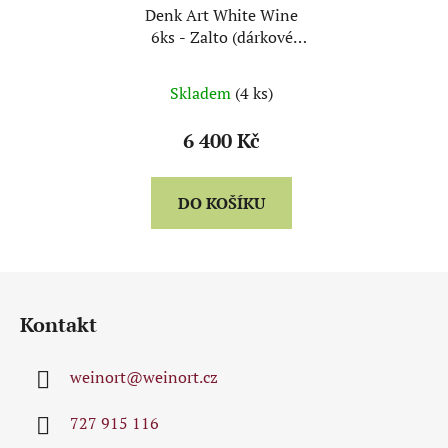
Denk Art White Wine
6ks - Zalto (dárkové
balení)
Skladem
(4 ks)
6 400 Kč
DO KOŠÍKU
Z
á
Kontakt
p
a
weinort
@
weinort.cz
t
í
727 915 116