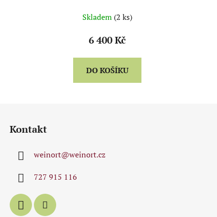
balení)
Skladem
(2 ks)
6 400 Kč
DO KOŠÍKU
Z
á
Kontakt
p
a
weinort
@
weinort.cz
t
í
727 915 116