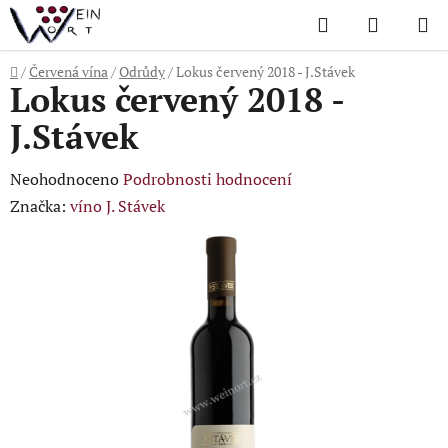
Přejít
Hledat
NÁKUP
na
KOŠÍK
obsah
Domů
/
Červená vína
/
Odrůdy
/
Lokus červený 2018 - J.Stávek
Lokus červený 2018 -
J.Stávek
Průměrné
Neohodnoceno
Podrobnosti hodnocení
hodnocení
Značka:
víno J. Stávek
produktu
je
0,0
z
5
hvězdiček.