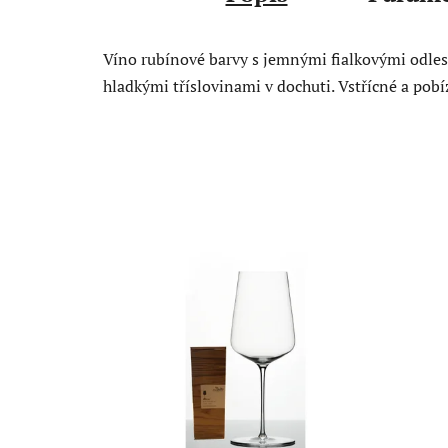
Víno rubínové barvy s jemnými fialkovými odlesk
hladkými tříslovinami v dochuti. Vstřícné a pob