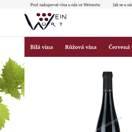
Přejít
Proč nakupovat vína u nás ve Weinortu
Jak se u n
na
obsah
Bílá vína
Růžová vína
Červená 