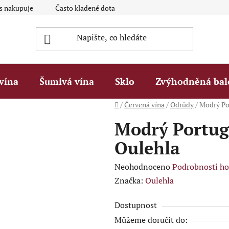
ás nakupuje
Často kladené dotazy Q&A
Platební metody
vína
Šumivá vína
Sklo
Zvýhodněná bal
Domů
/
Červená vína
/
Odrůdy
/
Modrý Po
Modrý Portug
Oulehla
Průměrné
Neohodnoceno
Podrobnosti h
hodnocení
Značka:
Oulehla
produktu
Dostupnost
je
Můžeme doručit do:
0,0