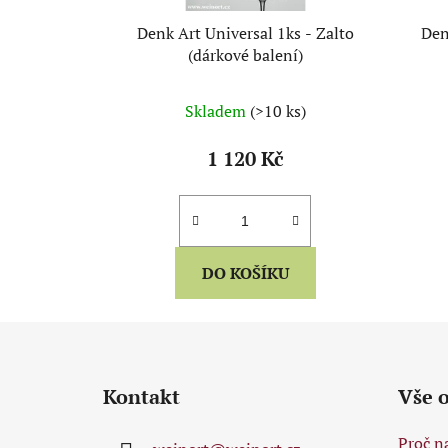
Denk Art Universal 1ks - Zalto
Den
(dárkové balení)
Skladem
(>10 ks)
1 120 Kč
DO KOŠÍKU
Z
á
Kontakt
Vše 
p
a
Proč n