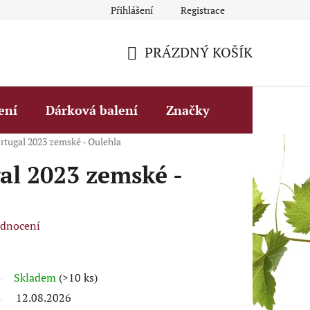
Přihlášení
Registrace
Obchodní podmínky
Fakturační údaje
Podmínky ochrany 
PRÁZDNÝ KOŠÍK
NÁKUPNÍ
KOŠÍK
ení
Dárková balení
Značky
rtugal 2023 zemské - Oulehla
al 2023 zemské -
odnocení
Skladem
(>10 ks)
12.08.2026