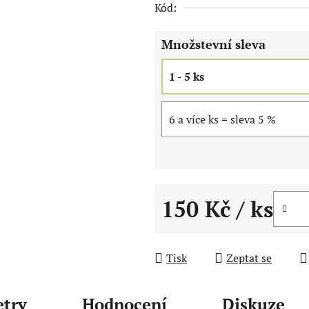
Kód:
z
5
Množstevní sleva
hvězdiček.
1 - 5 ks
6 a více ks = sleva 5 %
150 Kč
/ ks
Měrná cena:
Tisk
Zeptat se
try
Hodnocení
Diskuze