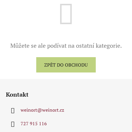
Můžete se ale podívat na ostatní kategorie.
ZPĚT DO OBCHODU
Z
á
Kontakt
p
a
weinort
@
weinort.cz
t
í
727 915 116