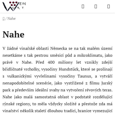
Přejít
Hledat
NÁKUP
na
KOŠÍK
obsah
Domů
/
Nahe
Nahe
V žádné vinařské oblasti Německa se na tak malém území
nesetkáme s tak pestrou směsicí půd a mikroklimatu, jako
právě v Nahe. Před 400 miliony let vznikly zdejší
břidličnaté vrcholky, vysočiny Hundstück, které se prolínají
s vulkanickými vyvřelinami vysočiny Taunus, a vytváří
nenapodobitelné scenérie, jako vystřižené z filmu Jurský
park a především ideální svahy na vytvoření révových teras.
Nahe jako malá samostatná oblast v podstatě rozdělující
rýnské regiony, to měla vždycky složité a přestože zda má
vinařství několik staletí dlouhou tradici, hranice vymezující