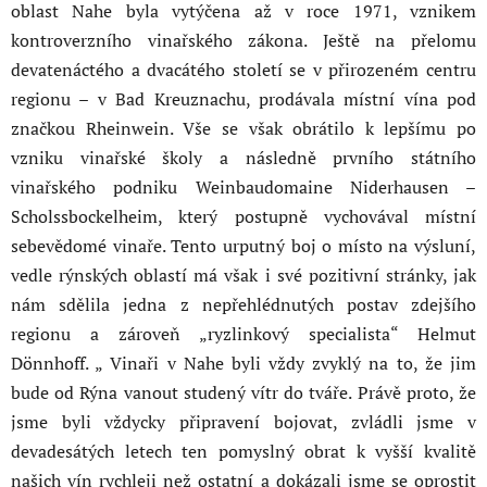
oblast Nahe byla vytýčena až v roce 1971, vznikem
kontroverzního vinařského zákona. Ještě na přelomu
devatenáctého a dvacátého století se v přirozeném centru
regionu – v Bad Kreuznachu, prodávala místní vína pod
značkou Rheinwein. Vše se však obrátilo k lepšímu po
vzniku vinařské školy a následně prvního státního
vinařského podniku Weinbaudomaine Niderhausen –
Scholssbockelheim, který postupně vychovával místní
sebevědomé vinaře. Tento urputný boj o místo na výsluní,
vedle rýnských oblastí má však i své pozitivní stránky, jak
nám sdělila jedna z nepřehlédnutých postav zdejšího
regionu a zároveň „ryzlinkový specialista“ Helmut
Dönnhoff. „ Vinaři v Nahe byli vždy zvyklý na to, že jim
bude od Rýna vanout studený vítr do tváře. Právě proto, že
jsme byli vždycky připravení bojovat, zvládli jsme v
devadesátých letech ten pomyslný obrat k vyšší kvalitě
našich vín rychleji než ostatní a dokázali jsme se oprostit