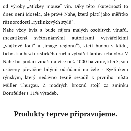
od výroby „Mickey mouse“ vín. Díky této skutečnosti to
dnes není Mosela, ale právě Nahe, která platí jako měřítko
různorodosti „ryzlinkových stylů“.
Nahe vždy byla a bude rájem malých osobitých vinařů,
(nezatížená světoznámými autoritami vytvářejícími
„vlajkové lodi“ a „image regionu“), kteří budou v klidu,
tichosti a bez turistického ruchu vytvářet fantastická vína. V
Nahe hospodaří vinaři na více než 4000 ha vinic, které jsou
osázeny převážně bílými odrůdami na čele s Ryzlinkem
rýnským, který nedávno těsně sesadil z prvního místa
Müller Thurgau. Z modrých hroznů stojí za zmínku
Dornfelder s 11% výsadeb.
Produkty teprve připravujeme.