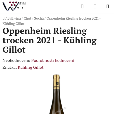
Přejít
Hledat
NÁKUP
na
KOŠÍK
obsah
Domů
/
Bílá vína
/
Chuť
/
Suchá
/
Oppenheim Riesling trocken 2021 -
Kühling Gillot
Oppenheim Riesling
trocken 2021 - Kühling
Gillot
Průměrné
Neohodnoceno
Podrobnosti hodnocení
hodnocení
Značka:
Kühling Gillot
produktu
je
0,0
z
5
hvězdiček.