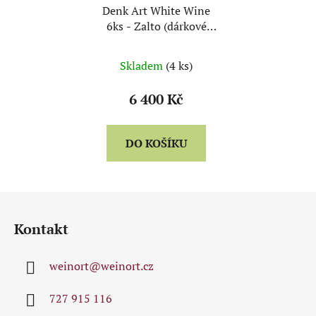
Denk Art White Wine
6ks - Zalto (dárkové
balení)
Skladem
(4 ks)
6 400 Kč
DO KOŠÍKU
Z
á
Kontakt
p
a
weinort
@
weinort.cz
t
í
727 915 116