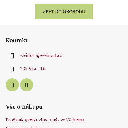
ZPĚT DO OBCHODU
Z
á
Kontakt
p
a
weinort
@
weinort.cz
t
í
727 915 116
Vše o nákupu
Proč nakupovat vína u nás ve Weinortu