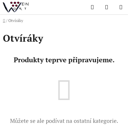
Přejít
Hledat
NÁKUP
na
KOŠÍK
obsah
Domů
/
Otvíráky
Otvíráky
Produkty teprve připravujeme.
Můžete se ale podívat na ostatní kategorie.