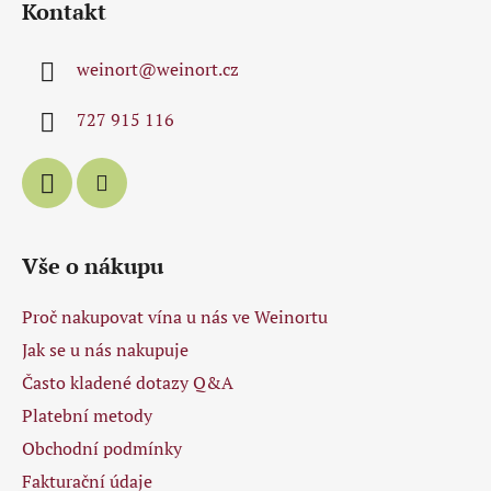
Kontakt
p
a
weinort
@
weinort.cz
t
í
727 915 116
Vše o nákupu
Proč nakupovat vína u nás ve Weinortu
Jak se u nás nakupuje
Často kladené dotazy Q&A
Platební metody
Obchodní podmínky
Fakturační údaje