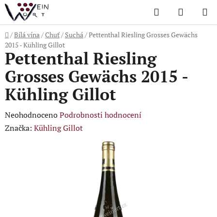
Přejít
Hledat
NÁKUP
na
KOŠÍK
obsah
Domů
/
Bílá vína
/
Chuť
/
Suchá
/
Pettenthal Riesling Grosses Gewächs
2015 - Kühling Gillot
Pettenthal Riesling
Grosses Gewächs 2015 -
Kühling Gillot
Průměrné
Neohodnoceno
Podrobnosti hodnocení
hodnocení
Značka:
Kühling Gillot
produktu
je
0,0
z
5
hvězdiček.