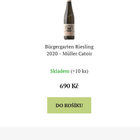
Bürgergarten Riesling
2020 - Müller Catoir
Skladem
(>10 ks)
690 Kč
DO KOŠÍKU
Z
á