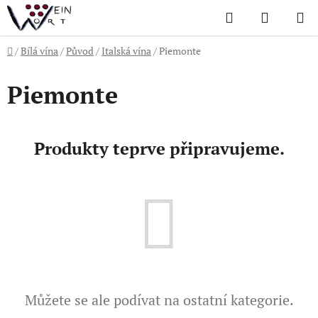
Přejít
Hledat
NÁKUP
na
KOŠÍK
obsah
Domů
/
Bílá vína
/
Původ
/
Italská vína
/
Piemonte
Piemonte
Produkty teprve připravujeme.
Můžete se ale podívat na ostatní kategorie.