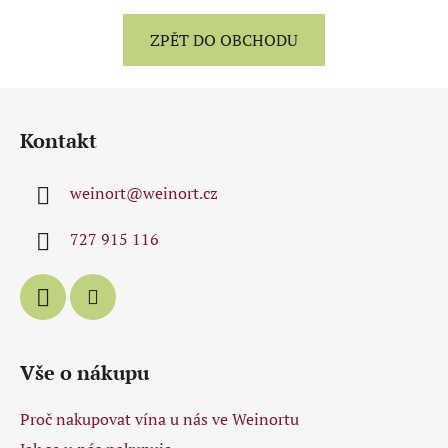
ZPĚT DO OBCHODU
Z
á
Kontakt
p
a
weinort
@
weinort.cz
t
í
727 915 116
Vše o nákupu
Proč nakupovat vína u nás ve Weinortu