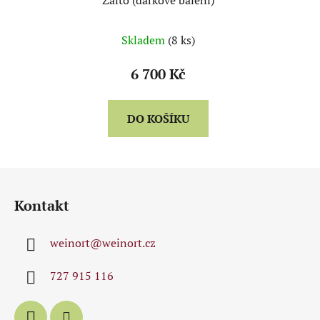
Zalto (dárkové balení)
Skladem
(8 ks)
6 700 Kč
DO KOŠÍKU
Z
á
Kontakt
p
a
weinort
@
weinort.cz
t
í
727 915 116