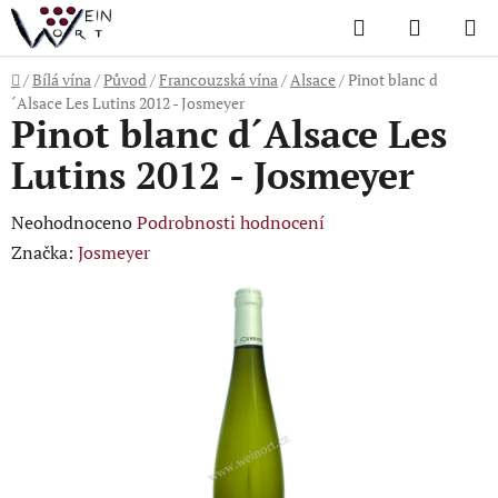
Přejít
Hledat
NÁKUP
na
KOŠÍK
obsah
Domů
/
Bílá vína
/
Původ
/
Francouzská vína
/
Alsace
/
Pinot blanc d
´Alsace Les Lutins 2012 - Josmeyer
Pinot blanc d´Alsace Les
Lutins 2012 - Josmeyer
Průměrné
Neohodnoceno
Podrobnosti hodnocení
hodnocení
Značka:
Josmeyer
produktu
je
0,0
z
5
hvězdiček.