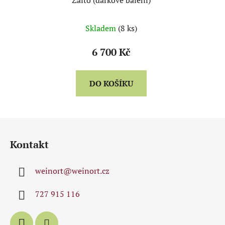
Zalto (dárkové balení)
Skladem
(8 ks)
6 700 Kč
DO KOŠÍKU
Z
á
Kontakt
p
a
weinort
@
weinort.cz
t
í
727 915 116