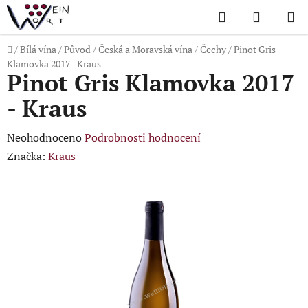
Přejít
Hledat
NÁKUP
na
KOŠÍK
obsah
Domů
/
Bílá vína
/
Původ
/
Česká a Moravská vína
/
Čechy
/
Pinot Gris
Klamovka 2017 - Kraus
Pinot Gris Klamovka 2017
- Kraus
Průměrné
Neohodnoceno
Podrobnosti hodnocení
hodnocení
Značka:
Kraus
produktu
je
0,0
z
5
hvězdiček.