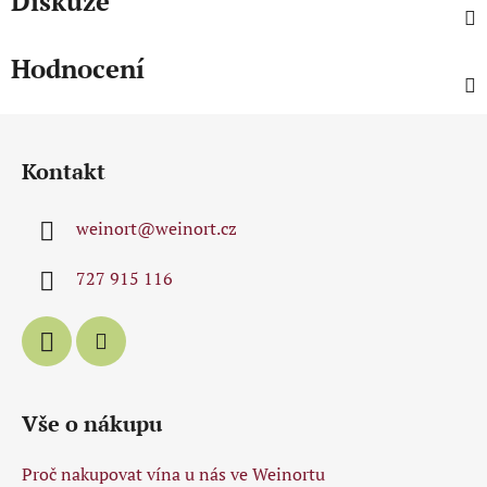
Diskuze
Hodnocení
Z
á
Kontakt
p
a
weinort
@
weinort.cz
t
í
727 915 116
Vše o nákupu
Proč nakupovat vína u nás ve Weinortu