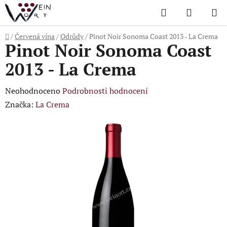
Přejít
Hledat
NÁKUP
na
KOŠÍK
obsah
Domů
/
Červená vína
/
Odrůdy
/
Pinot Noir Sonoma Coast 2013 - La Crema
Pinot Noir Sonoma Coast
2013 - La Crema
Průměrné
Neohodnoceno
Podrobnosti hodnocení
hodnocení
Značka:
La Crema
produktu
je
0,0
z
5
hvězdiček.