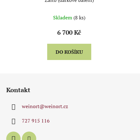
Zalto (dárkové balení)
Skladem
(8 ks)
6 700 Kč
DO KOŠÍKU
Z
á
Kontakt
p
a
weinort
@
weinort.cz
t
í
727 915 116