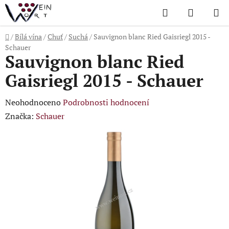
Přejít
Hledat
NÁKUP
na
KOŠÍK
obsah
Domů
/
Bílá vína
/
Chuť
/
Suchá
/
Sauvignon blanc Ried Gaisriegl 2015 -
Schauer
Sauvignon blanc Ried
Gaisriegl 2015 - Schauer
Průměrné
Neohodnoceno
Podrobnosti hodnocení
hodnocení
Značka:
Schauer
produktu
je
0,0
z
5
hvězdiček.