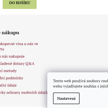
DO KOŠÍKU
o nákupu
akupovat vína u nás ve
tu
 u nás nakupuje
kladené dotazy Q&A
ní metody
dní podmínky
Tento web používá soubory coo
ační údaje
webu vyjadřujete souhlas s jeji
ky ochrany osobních údajů
Nastavení