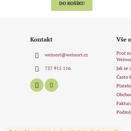
DO KOŠÍKU
Z
á
Kontakt
Vše 
p
a
Proč n
weinort
@
weinort.cz
t
Weinor
í
727 915 116
Jak se
Často 
Plateb
Obcho
Faktur
Podmín