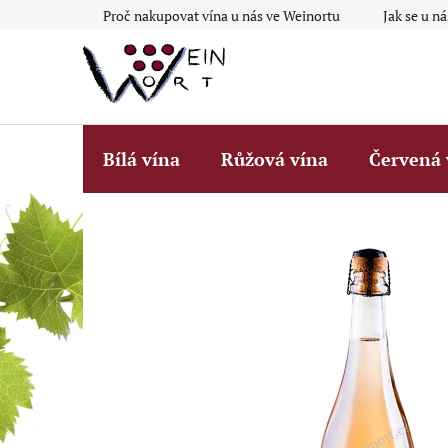
Přejít
Proč nakupovat vína u nás ve Weinortu
Jak se u n
na
obsah
Bílá vína
Růžová vína
Červená 