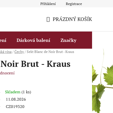
Přihlášení
Registrace
Obchodní podmínky
Fakturační údaje
Podmínky ochrany 
PRÁZDNÝ KOŠÍK
NÁKUPNÍ
KOŠÍK
ení
Dárková balení
Značky
ská vína
/
Čechy
/
Sekt Blanc de Noir Brut - Kraus
 Noir Brut - Kraus
odnocení
Skladem
(1 ks)
11.08.2026
CZ019320