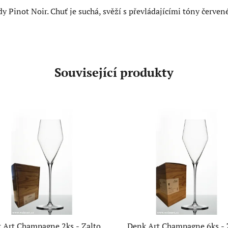
Pinot Noir. Chuť je suchá, svěží s převládajícími tóny červen
Související produkty
 Art Champagne 2ks - Zalto
Denk Art Champagne 6ks - 