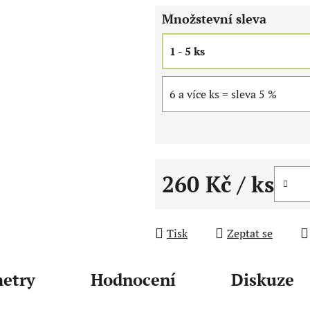
5
Množstevní sleva
hvězdiček.
1 - 5 ks
6 a více ks = sleva 5 %
260 Kč
/ ks
Měrná cena:
Tisk
Zeptat se
etry
Hodnocení
Diskuze