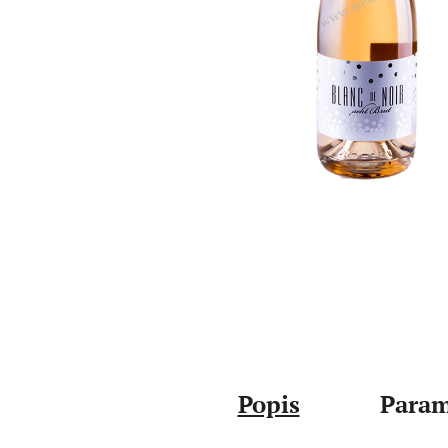
Popis
Param