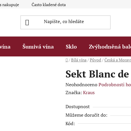
ás nakupuje
Často kladené dotazy Q&A
Platební metody
vína
Šumivá vína
Sklo
Zvýhodněná bal
Domů
/
Bílá vína
/
Původ
/
Česká a Morav
Sekt Blanc de
Průměrné
Neohodnoceno
Podrobnosti h
hodnocení
Značka:
Kraus
produktu
Dostupnost
je
Můžeme doručit do:
0,0
Kód:
z