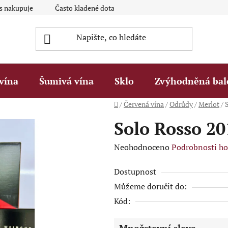
ás nakupuje
Často kladené dotazy Q&A
Platební metody
vína
Šumivá vína
Sklo
Zvýhodněná bal
Domů
/
Červená vína
/
Odrůdy
/
Merlot
/
Solo Rosso 20
Průměrné
Neohodnoceno
Podrobnosti h
hodnocení
Dostupnost
produktu
Můžeme doručit do:
je
Kód:
0,0
z
Množstevní sleva