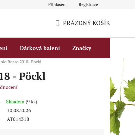
Přihlášení
Registrace
Obchodní podmínky
Fakturační údaje
Podmínky ochrany 
PRÁZDNÝ KOŠÍK
NÁKUPNÍ
KOŠÍK
ení
Dárková balení
Značky
Solo Rosso 2018 - Pöckl
18 - Pöckl
odnocení
Skladem
(9 ks)
10.08.2026
AT014318