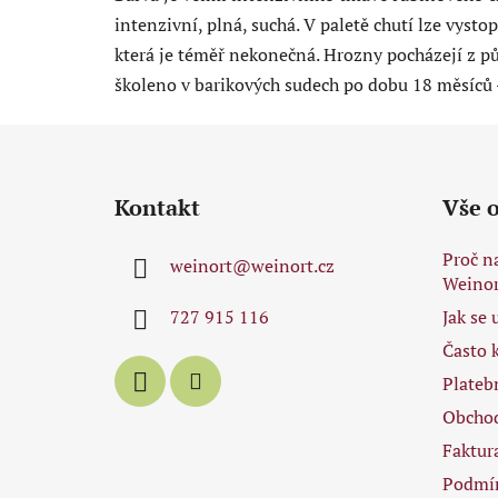
intenzivní, plná, suchá. V paletě chutí lze vyst
která je téměř nekonečná. Hrozny pocházejí z půd
školeno v barikových sudech po dobu 18 měsíců 
Z
á
Kontakt
Vše 
p
a
Proč n
weinort
@
weinort.cz
t
Weinor
í
727 915 116
Jak se
Často 
Plateb
Obcho
Faktur
Podmín