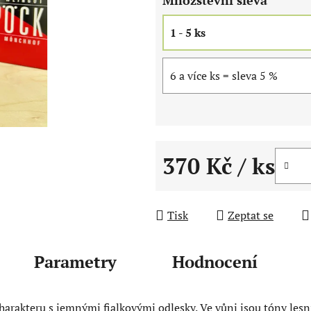
5
hvězdiček.
1 - 5 ks
6 a více ks = sleva 5 %
370 Kč
/ ks
Měrná cena:
Tisk
Zeptat se
Parametry
Hodnocení
arakteru s jemnými fialkovými odlesky. Ve vůni jsou tóny lesní