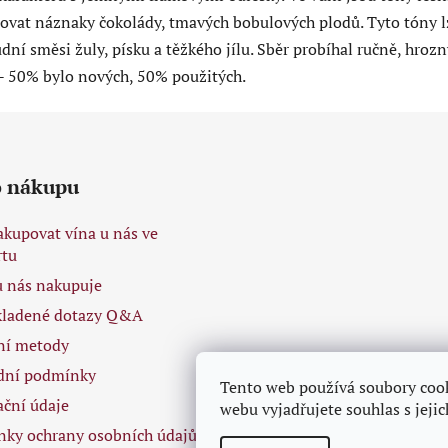
opovat náznaky čokolády, tmavých bobulových plodů. Tyto tóny lz
ní směsi žuly, písku a těžkého jílu. Sběr probíhal ručně, hrozn
- 50% bylo nových, 50% použitých.
o nákupu
akupovat vína u nás ve
tu
 u nás nakupuje
kladené dotazy Q&A
ní metody
dní podmínky
Tento web používá soubory coo
ační údaje
webu vyjadřujete souhlas s jeji
ky ochrany osobních údajů