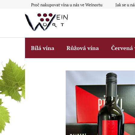
Přejít
Proč nakupovat vína u nás ve Weinortu
Jak se u n
na
obsah
Bílá vína
Růžová vína
Červená 