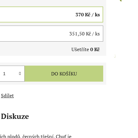
370 Kč
/ ks
351,50 Kč
/ ks
Ušetříte
0 Kč
DO KOŠÍKU
Sdílet
Diskuze
ch plodů, černých třešní. Chuť je