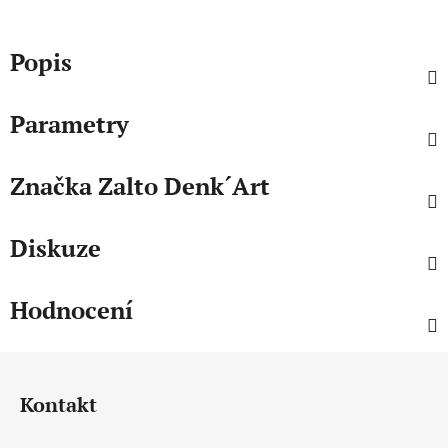
Popis
Parametry
Značka
Zalto Denk´Art
Diskuze
Hodnocení
Z
á
Kontakt
p
a