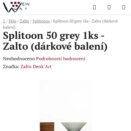
Přejít
Hledat
NÁKUP
na
KOŠÍK
obsah
Domů
/
Sklo
/
Zalto
/
Splitoons
/
Splitoon 50 grey 1ks - Zalto (dárkové
balení)
Splitoon 50 grey 1ks -
Zalto (dárkové balení)
Průměrné
Neohodnoceno
Podrobnosti hodnocení
hodnocení
Značka:
Zalto Denk´Art
produktu
je
0,0
z
5
hvězdiček.