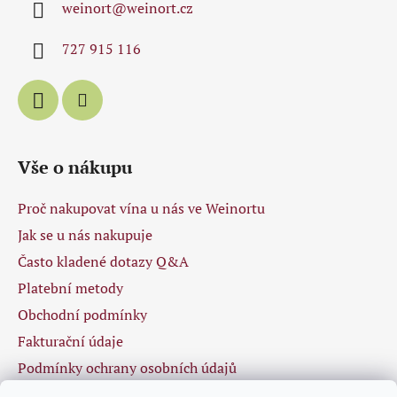
weinort
@
weinort.cz
t
í
727 915 116
Vše o nákupu
Proč nakupovat vína u nás ve Weinortu
Jak se u nás nakupuje
Často kladené dotazy Q&A
Platební metody
Obchodní podmínky
Fakturační údaje
Podmínky ochrany osobních údajů