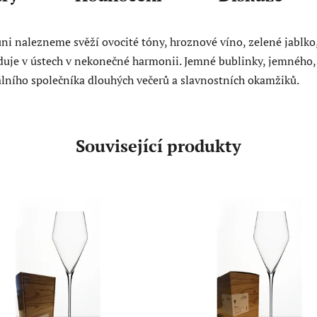
ni nalezneme svěží ovocité tóny, hroznové víno, zelené jablko, 
loduje v ústech v nekonečné harmonii. Jemné bublinky, jemného,
eálního společníka dlouhých večerů a slavnostních okamžiků.
Související produkty