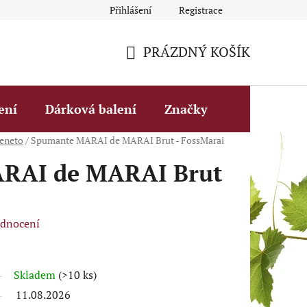
Přihlášení
Registrace
Obchodní podmínky
Fakturační údaje
Podmínky ochrany 
PRÁZDNÝ KOŠÍK
NÁKUPNÍ
KOŠÍK
ení
Dárková balení
Značky
eneto
/
Spumante MARAI de MARAI Brut - FossMarai
RAI de MARAI Brut
odnocení
Skladem
(>10 ks)
11.08.2026