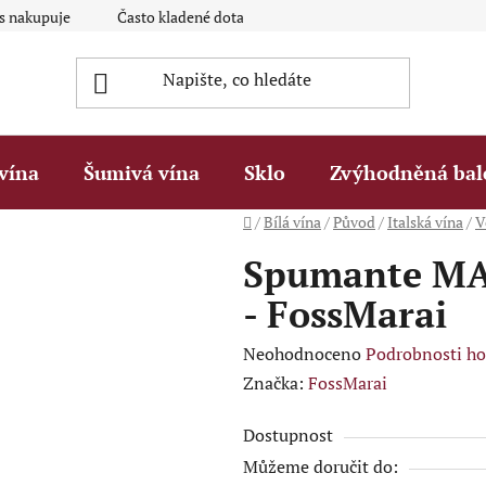
ás nakupuje
Často kladené dotazy Q&A
Platební metody
vína
Šumivá vína
Sklo
Zvýhodněná bal
Domů
/
Bílá vína
/
Původ
/
Italská vína
/
V
Spumante MA
- FossMarai
Průměrné
Neohodnoceno
Podrobnosti h
hodnocení
Značka:
FossMarai
produktu
Dostupnost
je
Můžeme doručit do:
0,0