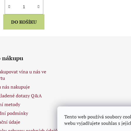
DO KOŠÍKU
o nákupu
akupovat vína u nás ve
tu
 u nás nakupuje
kladené dotazy Q&A
ní metody
dní podmínky
Tento web používá soubory coo
ační údaje
webu vyjadřujete souhlas s jeji
ky ochrany osobních údajů