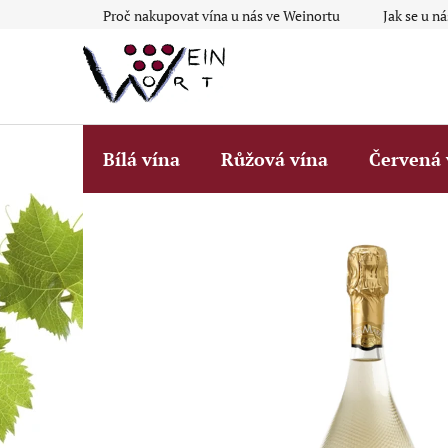
Přejít
Proč nakupovat vína u nás ve Weinortu
Jak se u n
na
obsah
Bílá vína
Růžová vína
Červená 