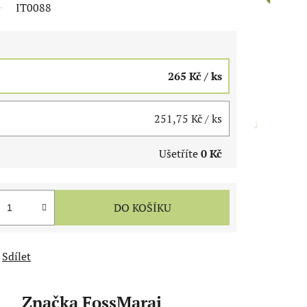
IT0088
265 Kč
/ ks
251,75 Kč
/ ks
Ušetříte
0 Kč
DO KOŠÍKU
Sdílet
Značka
FossMarai