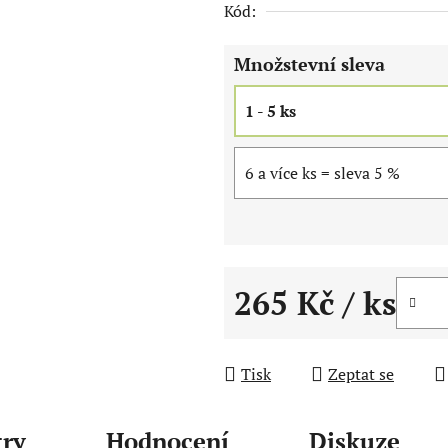
Kód:
z
5
Množstevní sleva
hvězdiček.
1 - 5 ks
6 a více ks = sleva 5 %
265 Kč
/ ks
Měrná cena:
Tisk
Zeptat se
ry
Hodnocení
Diskuze