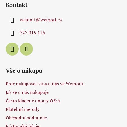
á
Kontakt
p
a
weinort
@
weinort.cz
t
í
727 915 116
Vše o nákupu
Proč nakupovat vína u nás ve Weinortu
Jak se u nás nakupuje
Často kladené dotazy Q&A
Platební metody
Obchodní podmínky
Fakturační údaje