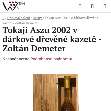
Přejít
Hledat
NÁKUP
na
KOŠÍK
obsah
Domů
/
Dárková balení
/
Rarity
/
Tokaji Aszu 2002 v dárkové dřevěné
kazetě - Zoltán Demeter
Tokaji Aszu 2002 v
dárkové dřevěné kazetě -
Zoltán Demeter
Průměrné
Neohodnoceno
Podrobnosti hodnocení
hodnocení
produktu
je
0,0
z
5
hvězdiček.