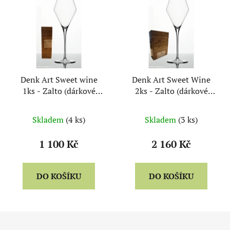
Denk Art Sweet wine
Denk Art Sweet Wine
1ks - Zalto (dárkové
2ks - Zalto (dárkové
balení)
balení)
Skladem
(4 ks)
Skladem
(3 ks)
1 100 Kč
2 160 Kč
DO KOŠÍKU
DO KOŠÍKU
Z