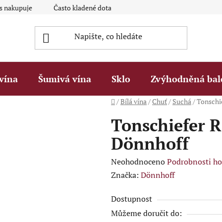
ás nakupuje
Často kladené dotazy Q&A
Platební metody
vína
Šumivá vína
Sklo
Zvýhodněná bal
Domů
/
Bílá vína
/
Chuť
/
Suchá
/
Tonschie
Tonschiefer R
Dönnhoff
Průměrné
Neohodnoceno
Podrobnosti h
hodnocení
Značka:
Dönnhoff
produktu
Dostupnost
je
Můžeme doručit do:
0,0