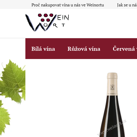
Přejít
Proč nakupovat vína u nás ve Weinortu
Jak se u n
na
obsah
Bílá vína
Růžová vína
Červená 