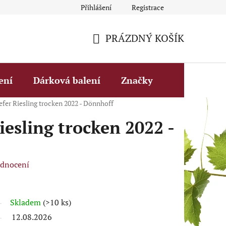
Přihlášení
Registrace
Obchodní podmínky
Fakturační údaje
Podmínky ochrany 
PRÁZDNÝ KOŠÍK
NÁKUPNÍ
KOŠÍK
ení
Dárková balení
Značky
fer Riesling trocken 2022 - Dönnhoff
iesling trocken 2022 -
odnocení
Skladem
(>10 ks)
12.08.2026