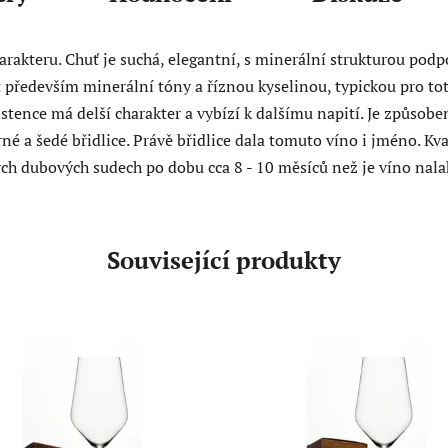
rakteru. Chuť je suchá, elegantní, s minerální strukturou podp
t především minerální tóny a říznou kyselinou, typickou pro to
istence má delší charakter a vybízí k dalšímu napití. Je způsob
rné a šedé břidlice. Právě břidlice dala tomuto víno i jméno. K
ých dubových sudech po dobu cca 8 - 10 měsíců než je víno nal
Související produkty