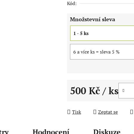
Kód:
z
5
Množstevní sleva
hvězdiček.
1 - 5 ks
6 a více ks = sleva 5 %
500 Kč
/ ks
Měrná cena:
Tisk
Zeptat se
try
Hodnocení
Diskuze