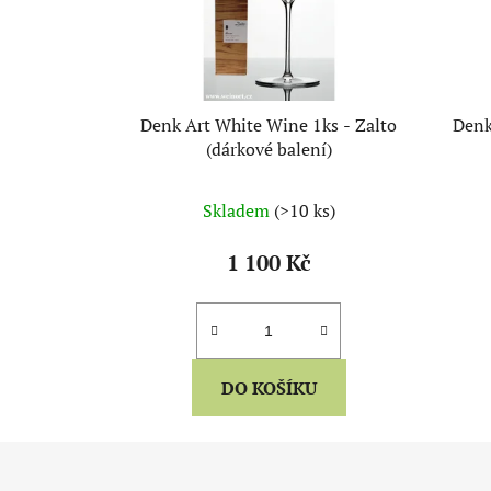
Denk Art White Wine 1ks - Zalto
Denk
(dárkové balení)
Skladem
(>10 ks)
1 100 Kč
DO KOŠÍKU
Z