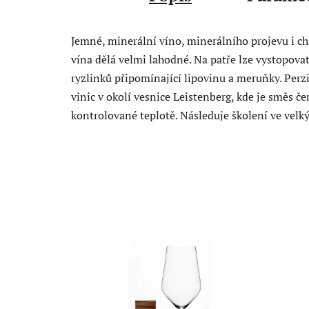
Jemné, minerální víno, minerálního projevu i cha
vína dělá velmi lahodné. Na patře lze vystopova
ryzlinků připomínající lipovinu a meruňky. Perz
vinic v okolí vesnice Leistenberg, kde je směs če
kontrolované teplotě. Následuje školení ve velk