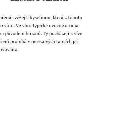
ořená svěžejší kyselinou, která z tohoto
to víno. Ve vůni typické ovocné aroma
ena původem hroznů. Ty pocházejí z více
vašení probíhá v nerezových tancích při
ahvováno.