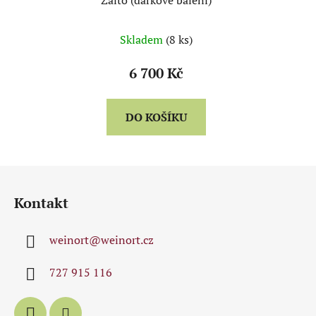
Zalto (dárkové balení)
Skladem
(8 ks)
6 700 Kč
DO KOŠÍKU
Z
á
Kontakt
p
a
weinort
@
weinort.cz
t
í
727 915 116