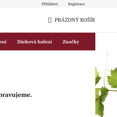
Přihlášení
Registrace
Obchodní podmínky
Fakturační údaje
Podmínky ochrany 
PRÁZDNÝ KOŠÍK
NÁKUPNÍ
KOŠÍK
ení
Dárková balení
Značky
ipravujeme.