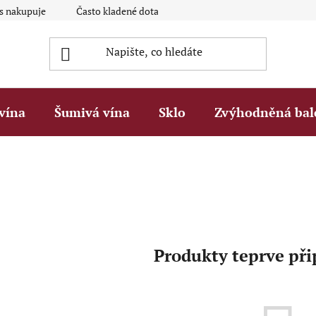
ás nakupuje
Často kladené dotazy Q&A
Platební metody
vína
Šumivá vína
Sklo
Zvýhodněná bal
Produkty teprve př