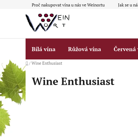
Přejít
Proč nakupovat vína u nás ve Weinortu
Jak se u n
na
obsah
Bílá vína
Růžová vína
Červená 
Domů
/
Wine Enthusiast
Wine Enthusiast
P
o
s
t
r
a