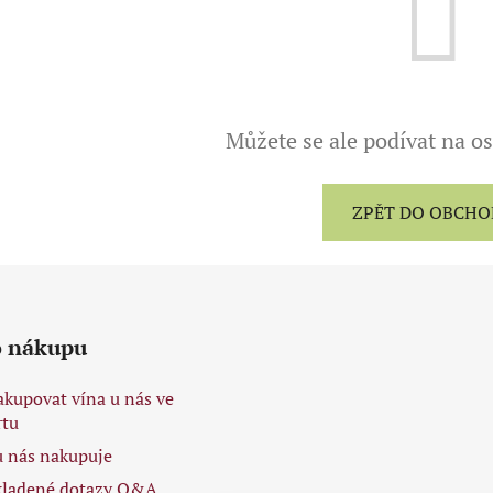
Můžete se ale podívat na os
ZPĚT DO OBCH
o nákupu
akupovat vína u nás ve
tu
 u nás nakupuje
kladené dotazy Q&A