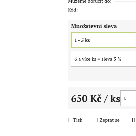
Můžeme doručit do:
0,0
Kód:
z
5
Množstevní sleva
hvězdiček.
1 - 5 ks
6 a více ks = sleva 5 %
650 Kč
/ ks
Měrná cena:
Tisk
Zeptat se