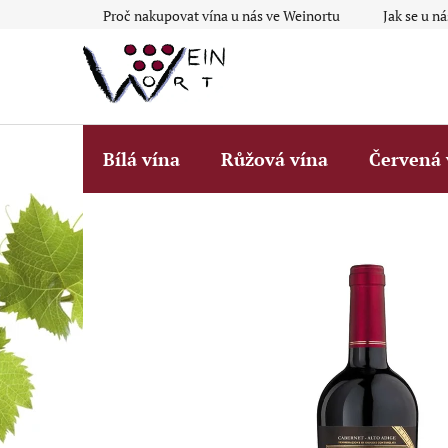
Přejít
Proč nakupovat vína u nás ve Weinortu
Jak se u n
na
obsah
Bílá vína
Růžová vína
Červená 