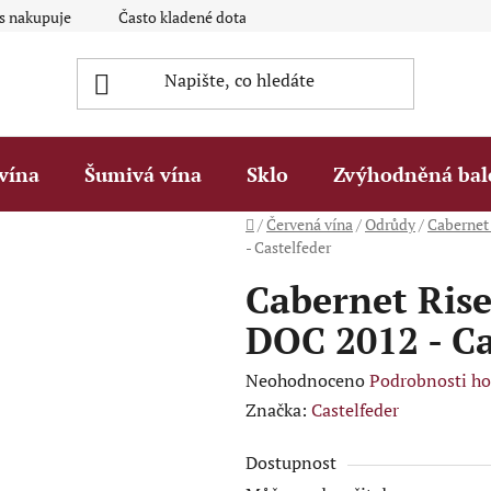
ás nakupuje
Často kladené dotazy Q&A
Platební metody
vína
Šumivá vína
Sklo
Zvýhodněná bal
Domů
/
Červená vína
/
Odrůdy
/
Cabernet
- Castelfeder
Cabernet Ris
DOC 2012 - Ca
Průměrné
Neohodnoceno
Podrobnosti h
hodnocení
Značka:
Castelfeder
produktu
Dostupnost
je