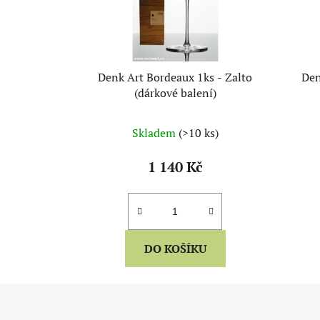
Denk Art Bordeaux 1ks - Zalto
Den
(dárkové balení)
Skladem
(>10 ks)
1 140 Kč
DO KOŠÍKU
Z