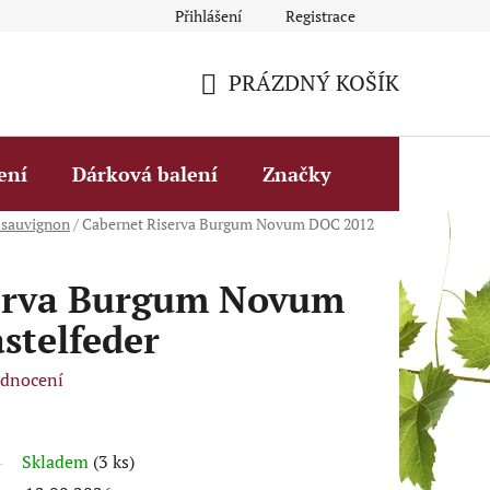
Přihlášení
Registrace
Obchodní podmínky
Fakturační údaje
Podmínky ochrany 
PRÁZDNÝ KOŠÍK
NÁKUPNÍ
KOŠÍK
ení
Dárková balení
Značky
 sauvignon
/
Cabernet Riserva Burgum Novum DOC 2012
erva Burgum Novum
stelfeder
odnocení
Skladem
(3 ks)