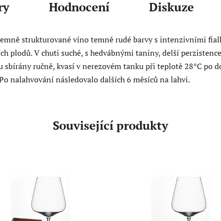
ry
Hodnocení
Diskuze
Jemně strukturované víno temně rudé barvy s intenzivními fial
ch plodů. V chuti suché, s hedvábnými taniny, delší perzistence,
u sbírány ručně, kvasí v nerezovém tanku při teplotě 28°C po 
Po nalahvování následovalo dalších 6 měsíců na lahvi.
Související produkty