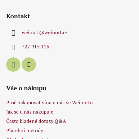
Z
á
Kontakt
p
a
weinort
@
weinort.cz
t
í
727 915 116
Vše o nákupu
Proč nakupovat vína u nás ve Weinortu
Jak se u nás nakupuje
Často kladené dotazy Q&A
Platební metody