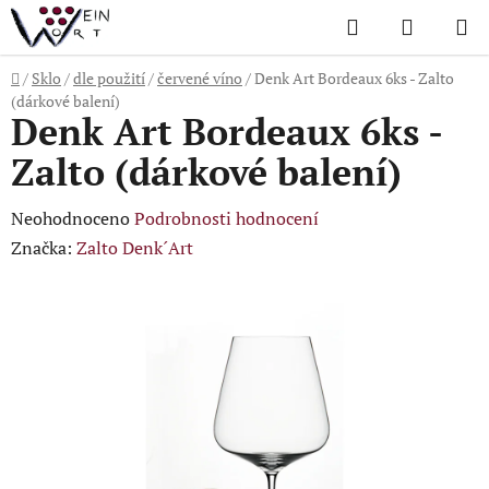
Přejít
Hledat
NÁKUP
na
KOŠÍK
obsah
Domů
/
Sklo
/
dle použití
/
červené víno
/
Denk Art Bordeaux 6ks - Zalto
(dárkové balení)
Denk Art Bordeaux 6ks -
Zalto (dárkové balení)
Průměrné
Neohodnoceno
Podrobnosti hodnocení
hodnocení
Značka:
Zalto Denk´Art
produktu
je
0,0
z
5
hvězdiček.