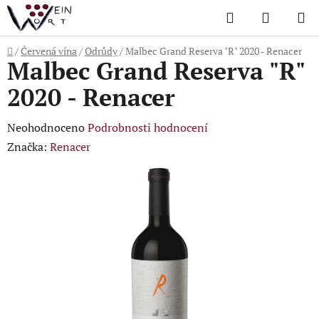
Přejít
Hledat
NÁKUP
na
KOŠÍK
obsah
Domů
/
Červená vína
/
Odrůdy
/
Malbec Grand Reserva "R" 2020 - Renacer
Malbec Grand Reserva "R"
2020 - Renacer
Průměrné
Neohodnoceno
Podrobnosti hodnocení
hodnocení
Značka:
Renacer
produktu
je
0,0
z
5
hvězdiček.