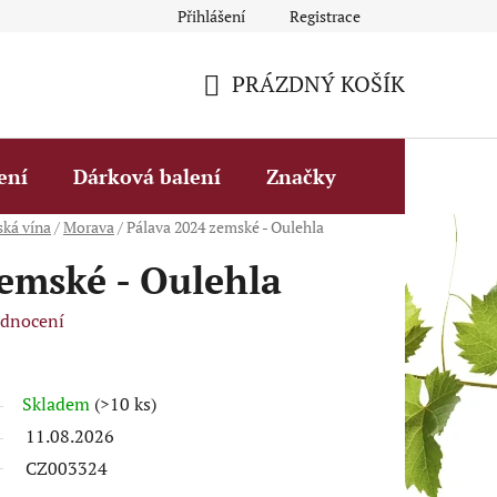
Přihlášení
Registrace
Obchodní podmínky
Fakturační údaje
Podmínky ochrany 
PRÁZDNÝ KOŠÍK
NÁKUPNÍ
KOŠÍK
ení
Dárková balení
Značky
ská vína
/
Morava
/
Pálava 2024 zemské - Oulehla
emské - Oulehla
odnocení
Skladem
(>10 ks)
11.08.2026
CZ003324