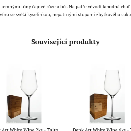
s jemnými tóny čajové růže a liči. Na patře vévodí lahodná chuť
vé víno se svěží kyselinkou, nepatrnými stopami zbytkového cukt
Související produkty
 Art White Wine 2ks - Zalto
Denk Art White Wine 6ks - 