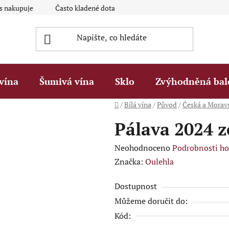
ás nakupuje
Často kladené dotazy Q&A
Platební metody
vína
Šumivá vína
Sklo
Zvýhodněná bal
Domů
/
Bílá vína
/
Původ
/
Česká a Morav
Pálava 2024 z
Průměrné
Neohodnoceno
Podrobnosti h
hodnocení
Značka:
Oulehla
produktu
Dostupnost
je
Můžeme doručit do:
0,0
Kód:
z