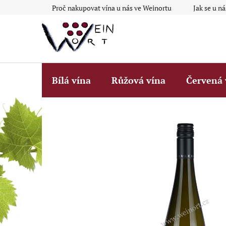
Přejít
Proč nakupovat vína u nás ve Weinortu
Jak se u n
na
obsah
Bílá vína
Růžová vína
Červená 