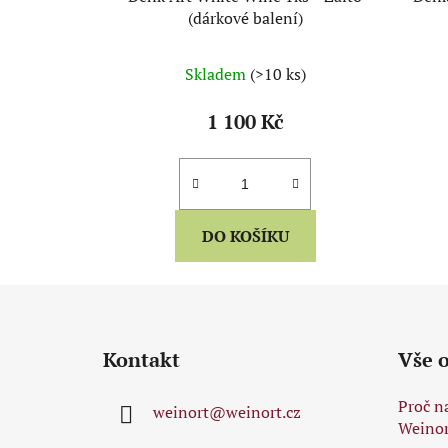
(dárkové balení)
Skladem
(>10 ks)
1 100 Kč
DO KOŠÍKU
Z
á
Kontakt
Vše 
p
a
Proč n
weinort
@
weinort.cz
t
Weinor