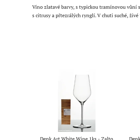
Víno zlatavé barvy, s typickou tramínovou vůní 
s citrusy a přtezrálých rynglí. V chuti suché, ži
Denk Art White Wine 1ks - Zalto
Denk