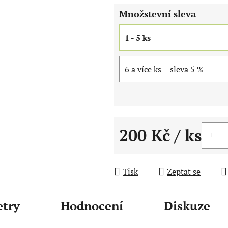
5
Množstevní sleva
hvězdiček.
1 - 5 ks
6 a více ks = sleva 5 %
200 Kč
/ ks
Měrná cena:
Tisk
Zeptat se
try
Hodnocení
Diskuze