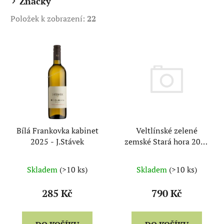
Značky
k
Položek k zobrazení:
22
t
ů
V
ý
p
i
s
p
r
Veltlínské zelené
Bílá Frankovka kabinet
o
zemské Stará hora 2025
2025 - J.Stávek
d
magnum - Georgios
u
Ilias
Skladem
(>10 ks)
Skladem
(>10 ks)
k
t
790 Kč
285 Kč
ů