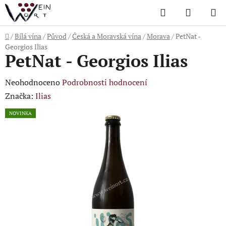
Přejít
Hledat
NÁKUP
na
KOŠÍK
obsah
Domů
/
Bílá vína
/
Původ
/
Česká a Moravská vína
/
Morava
/
PetNat -
Georgios Ilias
PetNat - Georgios Ilias
Průměrné
Neohodnoceno
Podrobnosti hodnocení
hodnocení
Značka:
Ilias
produktu
NOVINKA
je
0,0
z
5
hvězdiček.