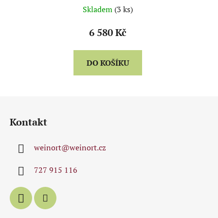
Skladem
(3 ks)
6 580 Kč
DO KOŠÍKU
Z
á
Kontakt
p
a
weinort
@
weinort.cz
t
í
727 915 116