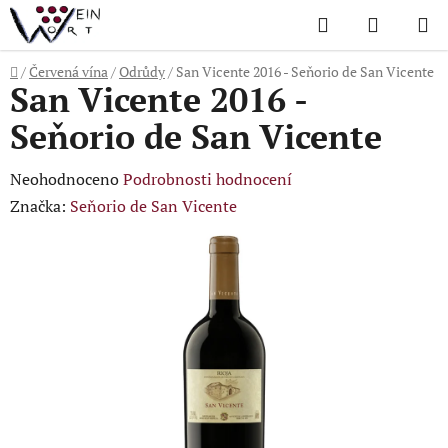
Přejít
Hledat
NÁKUP
na
KOŠÍK
obsah
Domů
/
Červená vína
/
Odrůdy
/
San Vicente 2016 - Seňorio de San Vicente
San Vicente 2016 -
Seňorio de San Vicente
Průměrné
Neohodnoceno
Podrobnosti hodnocení
hodnocení
Značka:
Seňorio de San Vicente
produktu
je
0,0
z
5
hvězdiček.