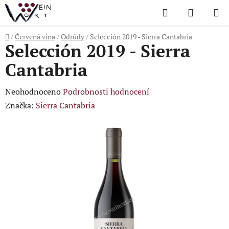
Přejít
Hledat
NÁKUP
na
KOŠÍK
obsah
Domů
/
Červená vína
/
Odrůdy
/
Selección 2019 - Sierra Cantabria
Selección 2019 - Sierra
Cantabria
Průměrné
Neohodnoceno
Podrobnosti hodnocení
hodnocení
Značka:
Sierra Cantabria
produktu
je
0,0
z
5
hvězdiček.