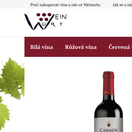
Přejít
Proč nakupovat vína u nás ve Weinortu
Jak se u n
na
obsah
Bílá vína
Růžová vína
Červená 