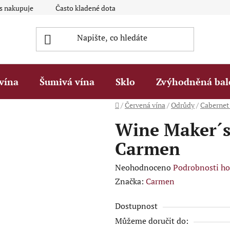
ás nakupuje
Často kladené dotazy Q&A
Platební metody
vína
Šumivá vína
Sklo
Zvýhodněná bal
Domů
/
Červená vína
/
Odrůdy
/
Cabernet
Wine Maker´s 
Carmen
Průměrné
Neohodnoceno
Podrobnosti h
hodnocení
Značka:
Carmen
produktu
Dostupnost
je
Můžeme doručit do:
0,0