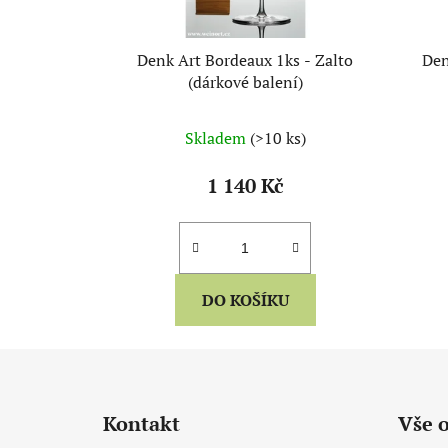
Denk Art Bordeaux 1ks - Zalto
Den
(dárkové balení)
Skladem
(>10 ks)
1 140 Kč
DO KOŠÍKU
Z
á
Kontakt
Vše 
p