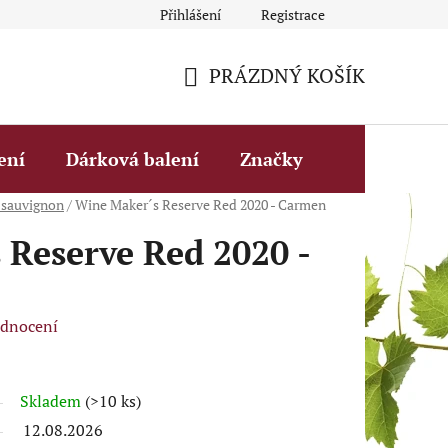
Přihlášení
Registrace
Obchodní podmínky
Fakturační údaje
Podmínky ochrany 
PRÁZDNÝ KOŠÍK
NÁKUPNÍ
KOŠÍK
ení
Dárková balení
Značky
 sauvignon
/
Wine Maker´s Reserve Red 2020 - Carmen
Reserve Red 2020 -
odnocení
Skladem
(>10 ks)
12.08.2026