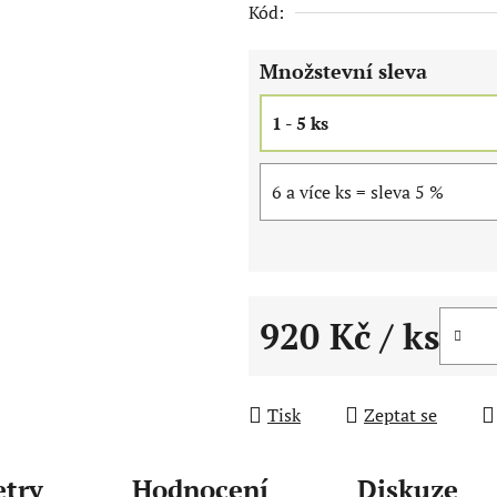
Kód:
z
5
Množstevní sleva
hvězdiček.
1 - 5 ks
6 a více ks = sleva 5 %
920 Kč
/ ks
Měrná cena:
Tisk
Zeptat se
try
Hodnocení
Diskuze